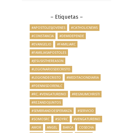
– Etiquetas –
#APOSTOLESJOVENES
#CATHOLICNEWS
#CONSTANCIA
#DEMIDEPENDE
#EVANGELIO
#FAMILIARC
#FAMILIASAPOSTOLES
#JESUSISTHEREASON
#LEGIONARIOSDECRISTO
#LEGIONDECRISTO
#MEDITACIONDIARIA
#PDENNISDORENLC
#RC; #VENGATUREINO
#REGNUMCHRISTI
#REZANDOJUNTOS
#SEMBRANDOESPERANZA
#SERVICIO
#SOMOSRC
#SOYRC
#VENGATUREINO
AMOR
ANGEL
BARCA
COSECHA