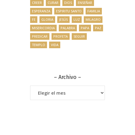
CREER
CURAR
DIOS
ENSEÑAR
ESPERANZA
ESPIRITU SANTO
FAMILIA
FE
GLORIA
JESÚS
LUZ
MILAGRO
MISERICORDIA
PALABRA
PAPA
PAZ
PREDICAR
PROFETA
SEGUIR
TEMPLO
VIDA
– Archivo –
–
Archivo
–