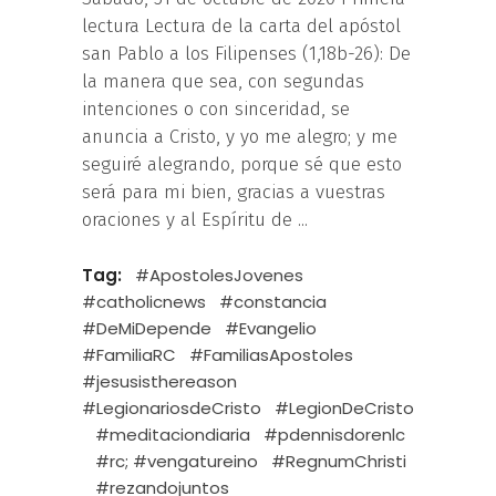
lectura Lectura de la carta del apóstol
san Pablo a los Filipenses (1,18b-26): De
la manera que sea, con segundas
intenciones o con sinceridad, se
anuncia a Cristo, y yo me alegro; y me
seguiré alegrando, porque sé que esto
será para mi bien, gracias a vuestras
oraciones y al Espíritu de
Tag:
#ApostolesJovenes
#catholicnews
#constancia
#DeMiDepende
#Evangelio
#FamiliaRC
#FamiliasApostoles
#jesusisthereason
#LegionariosdeCristo
#LegionDeCristo
#meditaciondiaria
#pdennisdorenlc
#rc; #vengatureino
#RegnumChristi
#rezandojuntos