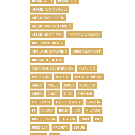
#EVANGELIO
#FAMILIARC
#FAMILIASAPOSTOLES
#JESUSISTHEREASON
#LEGIONARIOSDECRISTO
#LEGIONDECRISTO
#MEDITACIONDIARIA
#PDENNISDORENLC
#RC; #VENGATUREINO
#REGNUMCHRISTI
#REZANDOJUNTOS
#SEMBRANDOESPERANZA
#SERVICIO
#SOMOSRC
#SOYRC
#VENGATUREINO
AMOR
ANGEL
BARCA
COSECHA
CREER
CURAR
DIOS
ENSEÑAR
ESPERANZA
ESPIRITU SANTO
FAMILIA
FE
GLORIA
JESÚS
LUZ
MILAGRO
MISERICORDIA
PALABRA
PAPA
PAZ
PREDICAR
PROFETA
SEGUIR