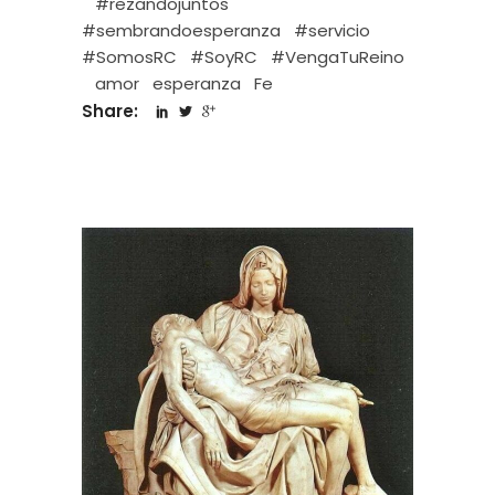
#rezandojuntos
#sembrandoesperanza
#servicio
#SomosRC
#SoyRC
#VengaTuReino
amor
esperanza
Fe
Share: