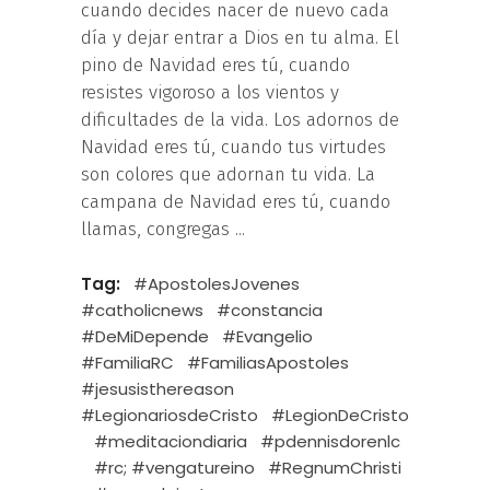
cuando decides nacer de nuevo cada
día y dejar entrar a Dios en tu alma. El
pino de Navidad eres tú, cuando
resistes vigoroso a los vientos y
dificultades de la vida. Los adornos de
Navidad eres tú, cuando tus virtudes
son colores que adornan tu vida. La
campana de Navidad eres tú, cuando
llamas, congregas
Tag:
#ApostolesJovenes
#catholicnews
#constancia
#DeMiDepende
#Evangelio
#FamiliaRC
#FamiliasApostoles
#jesusisthereason
#LegionariosdeCristo
#LegionDeCristo
#meditaciondiaria
#pdennisdorenlc
#rc; #vengatureino
#RegnumChristi