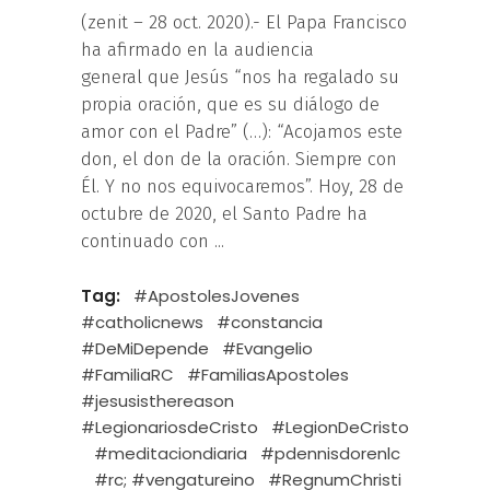
(zenit – 28 oct. 2020).- El Papa Francisco
ha afirmado en la audiencia
general que Jesús “nos ha regalado su
propia oración, que es su diálogo de
amor con el Padre” (…): “Acojamos este
don, el don de la oración. Siempre con
Él. Y no nos equivocaremos”. Hoy, 28 de
octubre de 2020, el Santo Padre ha
continuado con
Tag:
#ApostolesJovenes
#catholicnews
#constancia
#DeMiDepende
#Evangelio
#FamiliaRC
#FamiliasApostoles
#jesusisthereason
#LegionariosdeCristo
#LegionDeCristo
#meditaciondiaria
#pdennisdorenlc
#rc; #vengatureino
#RegnumChristi