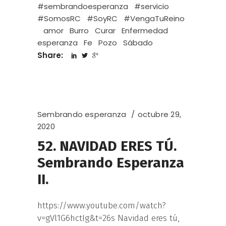
#sembrandoesperanza
#servicio
#SomosRC
#SoyRC
#VengaTuReino
amor
Burro
Curar
Enfermedad
esperanza
Fe
Pozo
Sábado
Share:
Sembrando esperanza
octubre 29,
2020
52. NAVIDAD ERES TÚ.
Sembrando Esperanza
II.
https://www.youtube.com/watch?
v=gVl1G6hctIg&t=26s Navidad eres tú,