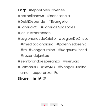
Tag:
#ApostolesJovenes
#catholicnews
#constancia
#DeMiDepende
#Evangelio
#FamiliaRC
#FamiliasApostoles
#jesusisthereason
#LegionariosdeCristo
#LegionDeCristo
#meditaciondiaria
#pdennisdorenlc
#rc; #vengatureino
#RegnumChristi
#rezandojuntos
#sembrandoesperanza
#servicio
#SomosRC
#SoyRC
#VengaTuReino
amor
esperanza
Fe
Share: