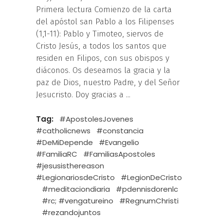
Primera lectura Comienzo de la carta
del apóstol san Pablo a los Filipenses
(1,1-11): Pablo y Timoteo, siervos de
Cristo Jesús, a todos los santos que
residen en Filipos, con sus obispos y
diáconos. Os deseamos la gracia y la
paz de Dios, nuestro Padre, y del Señor
Jesucristo. Doy gracias a
Tag:
#ApostolesJovenes
#catholicnews
#constancia
#DeMiDepende
#Evangelio
#FamiliaRC
#FamiliasApostoles
#jesusisthereason
#LegionariosdeCristo
#LegionDeCristo
#meditaciondiaria
#pdennisdorenlc
#rc; #vengatureino
#RegnumChristi
#rezandojuntos