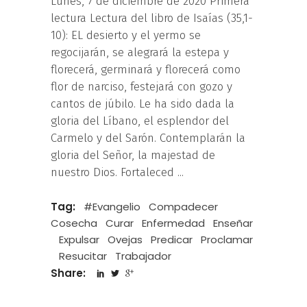
Lunes, 7 de diciembre de 2020 Primera
lectura Lectura del libro de Isaías (35,1-
10): EL desierto y el yermo se
regocijarán, se alegrará la estepa y
florecerá, germinará y florecerá como
flor de narciso, festejará con gozo y
cantos de júbilo. Le ha sido dada la
gloria del Líbano, el esplendor del
Carmelo y del Sarón. Contemplarán la
gloria del Señor, la majestad de
nuestro Dios. Fortaleced
Tag:
#Evangelio
Compadecer
Cosecha
Curar
Enfermedad
Enseñar
Expulsar
Ovejas
Predicar
Proclamar
Resucitar
Trabajador
Share: