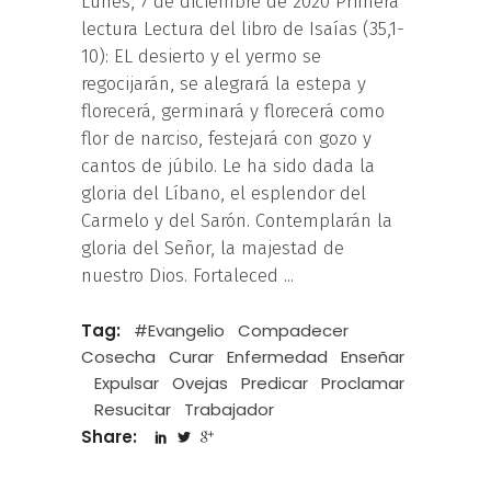
Lunes, 7 de diciembre de 2020 Primera
lectura Lectura del libro de Isaías (35,1-
10): EL desierto y el yermo se
regocijarán, se alegrará la estepa y
florecerá, germinará y florecerá como
flor de narciso, festejará con gozo y
cantos de júbilo. Le ha sido dada la
gloria del Líbano, el esplendor del
Carmelo y del Sarón. Contemplarán la
gloria del Señor, la majestad de
nuestro Dios. Fortaleced
Tag:
#Evangelio
Compadecer
Cosecha
Curar
Enfermedad
Enseñar
Expulsar
Ovejas
Predicar
Proclamar
Resucitar
Trabajador
Share: