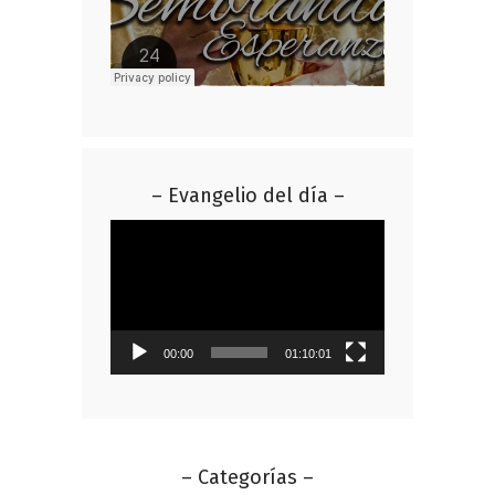
– Evangelio del día –
Reproductor
de
vídeo
00:00
01:10:01
– Categorías –