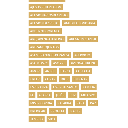
#JESUSISTHEREASON
#LEGIONARIOSDECRISTO
#LEGIONDECRISTO
#MEDITACIONDIARIA
#PDENNISDORENLC
#RC; #VENGATUREINO
#REGNUMCHRISTI
#REZANDOJUNTOS
#SEMBRANDOESPERANZA
#SERVICIO
#SOMOSRC
#SOYRC
#VENGATUREINO
AMOR
ANGEL
BARCA
COSECHA
CREER
CURAR
DIOS
ENSEÑAR
ESPERANZA
ESPIRITU SANTO
FAMILIA
FE
GLORIA
JESÚS
LUZ
MILAGRO
MISERICORDIA
PALABRA
PAPA
PAZ
PREDICAR
PROFETA
SEGUIR
TEMPLO
VIDA