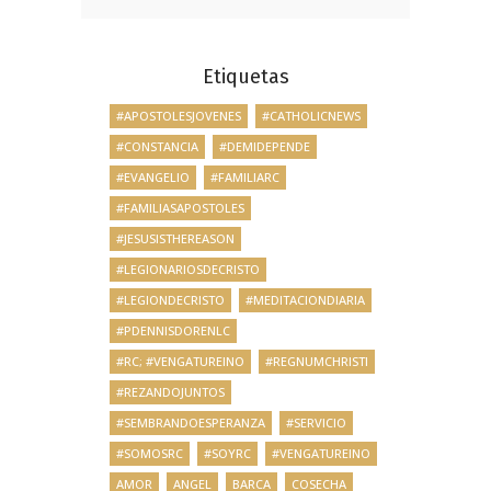
Etiquetas
#APOSTOLESJOVENES
#CATHOLICNEWS
#CONSTANCIA
#DEMIDEPENDE
#EVANGELIO
#FAMILIARC
#FAMILIASAPOSTOLES
#JESUSISTHEREASON
#LEGIONARIOSDECRISTO
#LEGIONDECRISTO
#MEDITACIONDIARIA
#PDENNISDORENLC
#RC; #VENGATUREINO
#REGNUMCHRISTI
#REZANDOJUNTOS
#SEMBRANDOESPERANZA
#SERVICIO
#SOMOSRC
#SOYRC
#VENGATUREINO
AMOR
ANGEL
BARCA
COSECHA