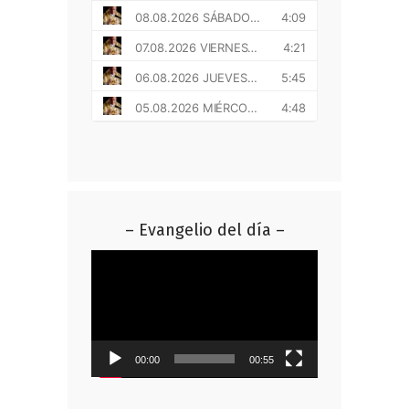
– Evangelio del día –
Reproductor
de
vídeo
00:00
00:55