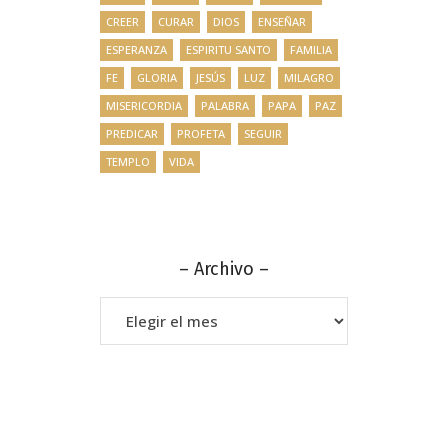
CREER
CURAR
DIOS
ENSEÑAR
ESPERANZA
ESPIRITU SANTO
FAMILIA
FE
GLORIA
JESÚS
LUZ
MILAGRO
MISERICORDIA
PALABRA
PAPA
PAZ
PREDICAR
PROFETA
SEGUIR
TEMPLO
VIDA
– Archivo –
–
Archivo
–