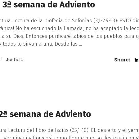
a 3ª semana de Adviento
ura Lectura de la profecía de Sofonías (3,1-2.9-13): ESTO dic
iránica! No ha escuchado la llamada, no ha aceptado la lecc
 a su Dios. Entonces purificaré labios de los pueblos para 
 todos lo sirvan a una. Desde las
r
Justicia
Share:
 2ª semana de Adviento
a Lectura del libro de Isaías (35,1-10): EL desierto y el yer
rá, germinará y florecerá como flor de narciso, festejará con 