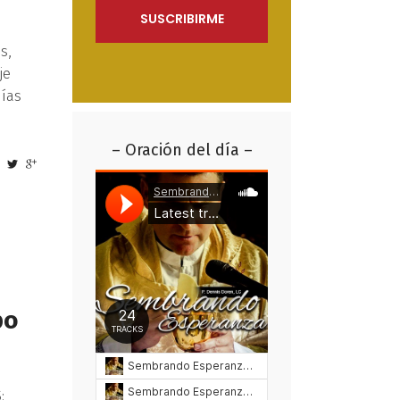
s,
je
días
– Oración del día –
po
: