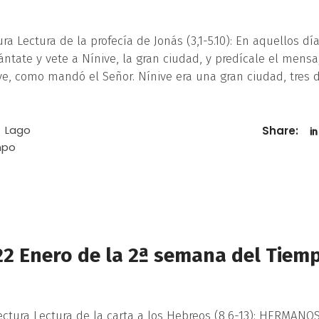
a Lectura de la profecía de Jonás (3,1-5.10): En aquellos día
ántate y vete a Nínive, la gran ciudad, y predícale el mensa
ive, como mandó el Señor. Nínive era una gran ciudad, tres 
Lago
Share:
mpo
22 Enero de la 2ª semana del Tiem
ectura Lectura de la carta a los Hebreos (8,6-13): HERMANOS