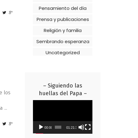
Pensamiento del día
Prensa y publicaciones
Religión y familia
Sembrando esperanza
Uncategorized
– Siguiendo las
e los
huellas del Papa –
a
Reproductor
 a
de
vídeo
00:00
01:21:37