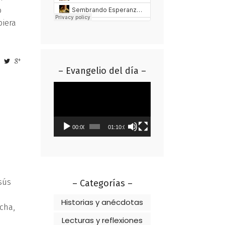
o
biera
– Evangelio del día –
Reproductor
de
vídeo
00:00
01:10:01
sús
– Categorías –
Historias y anécdotas
cha,
Lecturas y reflexiones