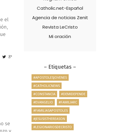
Catholic.net-Español
Agencia de noticias Zenit
e el
ión,
Revista LeCristo
que
Mi oración
– Etiquetas –
#APOSTOLESJOVENES
#CATHOLICNEWS
#CONSTANCIA
#DEMIDEPENDE
#EVANGELIO
#FAMILIARC
#FAMILIASAPOSTOLES
#JESUSISTHEREASON
mo se
#LEGIONARIOSDECRISTO
gozo y