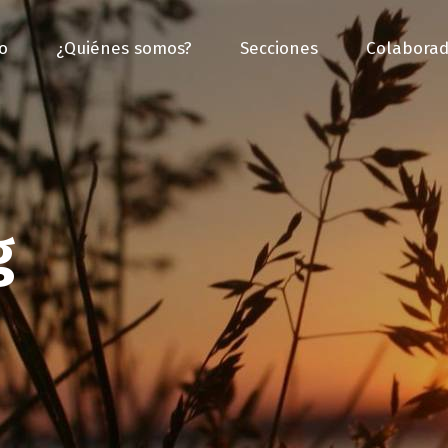
io
¿Quiénes somos?
Secciones
Colaborad
g