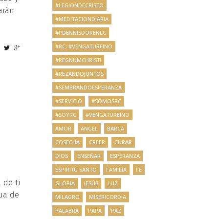
#LEGIONDECRISTO
arán
#MEDITACIONDIARIA
#PDENNISDORENLC
#RC; #VENGATUREINO
#REGNUMCHRISTI
#REZANDOJUNTOS
#SEMBRANDOESPERANZA
#SERVICIO
#SOMOSRC
#SOYRC
#VENGATUREINO
AMOR
ANGEL
BARCA
COSECHA
CREER
CURAR
DIOS
ENSEÑAR
ESPERANZA
ESPIRITU SANTO
FAMILIA
FE
 de ti
GLORIA
JESÚS
LUZ
gua de
MILAGRO
MISERICORDIA
PALABRA
PAPA
PAZ