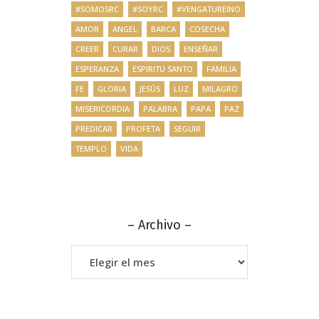
#SOMOSRC
#SOYRC
#VENGATUREINO
AMOR
ANGEL
BARCA
COSECHA
CREER
CURAR
DIOS
ENSEÑAR
ESPERANZA
ESPIRITU SANTO
FAMILIA
FE
GLORIA
JESÚS
LUZ
MILAGRO
MISERICORDIA
PALABRA
PAPA
PAZ
PREDICAR
PROFETA
SEGUIR
TEMPLO
VIDA
– Archivo –
–
Archivo
–