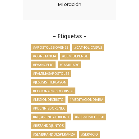
Mi oración
– Etiquetas –
#APOSTOLESJOVENES
#CATHOLICNEWS
#CONSTANCIA
#DEMIDEPENDE
#EVANGELIO
#FAMILIARC
#FAMILIASAPOSTOLES
#JESUSISTHEREASON
#LEGIONARIOSDECRISTO
#LEGIONDECRISTO
#MEDITACIONDIARIA
#PDENNISDORENLC
#RC; #VENGATUREINO
#REGNUMCHRISTI
#REZANDOJUNTOS
#SEMBRANDOESPERANZA
#SERVICIO