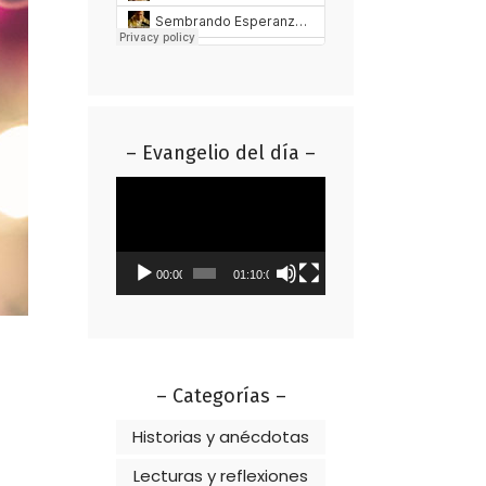
– Evangelio del día –
Reproductor
de
vídeo
00:00
01:10:01
– Categorías –
Historias y anécdotas
Lecturas y reflexiones