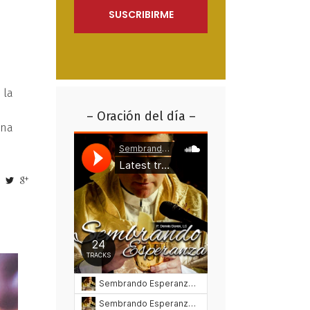
 la
– Oración del día –
una