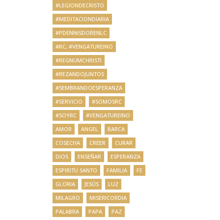
#LEGIONDECRISTO
#MEDITACIONDIARIA
#PDENNISDORENLC
#RC; #VENGATUREINO
#REGNUMCHRISTI
#REZANDOJUNTOS
#SEMBRANDOESPERANZA
#SERVICIO
#SOMOSRC
#SOYRC
#VENGATUREINO
AMOR
ANGEL
BARCA
COSECHA
CREER
CURAR
DIOS
ENSEÑAR
ESPERANZA
ESPIRITU SANTO
FAMILIA
FE
GLORIA
JESÚS
LUZ
MILAGRO
MISERICORDIA
PALABRA
PAPA
PAZ