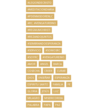
#LEGIONDECRISTO
#MEDITACIONDIARIA
#PDENNISDORENLC
#RC; #VENGATUREINO
#REGNUMCHRISTI
#REZANDOJUNTOS
#SEMBRANDOESPERANZA
#SERVICIO
#SOMOSRC
#SOYRC
#VENGATUREINO
AMOR
ANGEL
BARCA
COSECHA
CREER
CURAR
DIOS
ENSEÑAR
ESPERANZA
ESPIRITU SANTO
FAMILIA
FE
GLORIA
JESÚS
LUZ
MILAGRO
MISERICORDIA
PALABRA
PAPA
PAZ