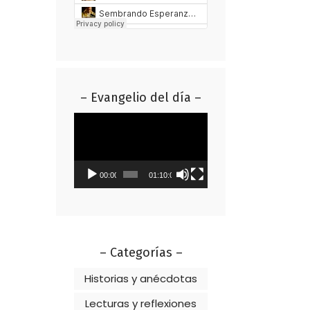
– Evangelio del día –
Reproductor
de
vídeo
00:00
01:10:01
– Categorías –
Historias y anécdotas
Lecturas y reflexiones