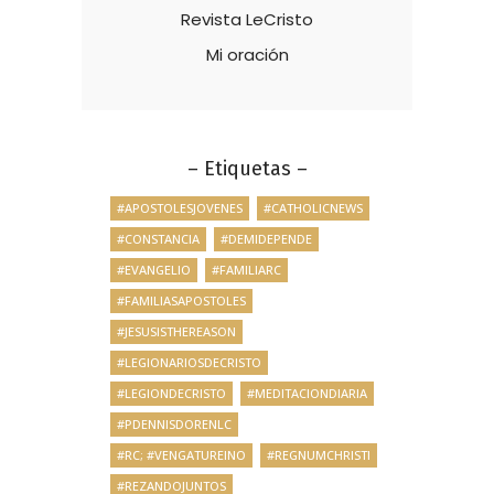
Revista LeCristo
Mi oración
– Etiquetas –
#APOSTOLESJOVENES
#CATHOLICNEWS
#CONSTANCIA
#DEMIDEPENDE
#EVANGELIO
#FAMILIARC
#FAMILIASAPOSTOLES
#JESUSISTHEREASON
#LEGIONARIOSDECRISTO
#LEGIONDECRISTO
#MEDITACIONDIARIA
#PDENNISDORENLC
#RC; #VENGATUREINO
#REGNUMCHRISTI
#REZANDOJUNTOS