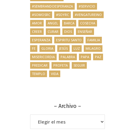
#SEMBRANDOESPERANZA
#SERVICIO
#SOMOSRC
#SOYRC
#VENGATUREINO
AMOR
ANGEL
BARCA
COSECHA
CREER
CURAR
DIOS
ENSEÑAR
ESPERANZA
ESPIRITU SANTO
FAMILIA
FE
GLORIA
JESÚS
LUZ
MILAGRO
MISERICORDIA
PALABRA
PAPA
PAZ
PREDICAR
PROFETA
SEGUIR
TEMPLO
VIDA
– Archivo –
–
Archivo
–