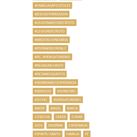
#FAMILIASAPOSTOLES
#JESUSISTHEREASON
#LEGIONARIOSDECRISTO
#LEGIONDECRISTO
#MEDITACIONDIARIA
#PDENNISDORENLC
#RC; #VENGATUREINO
#REGNUMCHRISTI
#REZANDOJUNTOS
#SEMBRANDOESPERANZA
#SERVICIO
#SOMOSRC
#SOYRC
#VENGATUREINO
AMOR
ANGEL
BARCA
COSECHA
CREER
CURAR
DIOS
ENSEÑAR
ESPERANZA
ESPIRITU SANTO
FAMILIA
FE