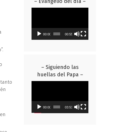
– Evangelio del día –
Reproductor
de
vídeo
a
00:00
00:55
”.
o
– Siguiendo las
huellas del Papa –
 tanto
Reproductor
ién
de
vídeo
00:00
03:53
 en