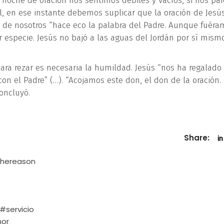
noche de oración nos sentimos débiles y vacíos, si nos pa
, en ese instante debemos suplicar que la oración de Jesú
 de nosotros “hace eco la palabra del Padre. Aunque fuéra
 especie. Jesús no bajó a las aguas del Jordán por sí mism
para rezar es necesaria la humildad. Jesús “nos ha regalado
on el Padre” (…). “Acojamos este don, el don de la oración.
oncluyó.
Share:
thereason
#servicio
or