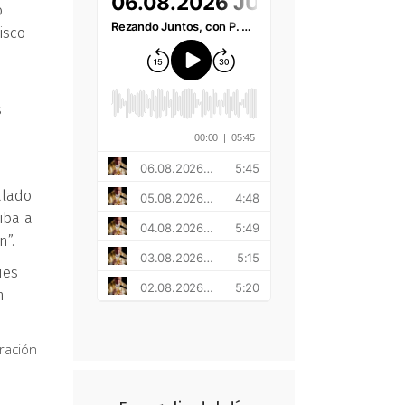
o
isco
s
alado
iba a
n”.
ues
n