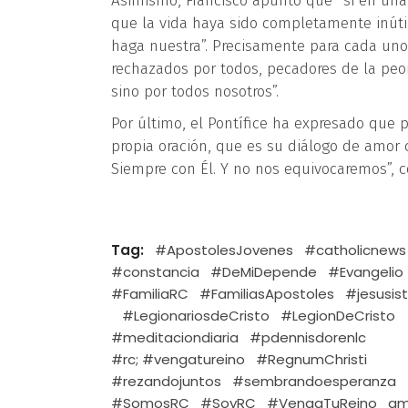
Asimismo, Francisco apuntó que “si en una 
que la vida haya sido completamente inútil
haga nuestra”. Precisamente para cada uno
rechazados por todos, pecadores de la peor
sino por todos nosotros”.
Por último, el Pontífice ha expresado que 
propia oración, que es su diálogo de amor c
Siempre con Él. Y no nos equivocaremos”, c
Tag:
#ApostolesJovenes
#catholicnews
#constancia
#DeMiDepende
#Evangelio
#FamiliaRC
#FamiliasApostoles
#jesusis
#LegionariosdeCristo
#LegionDeCristo
#meditaciondiaria
#pdennisdorenlc
#rc; #vengatureino
#RegnumChristi
#rezandojuntos
#sembrandoesperanza
#SomosRC
#SoyRC
#VengaTuReino
am