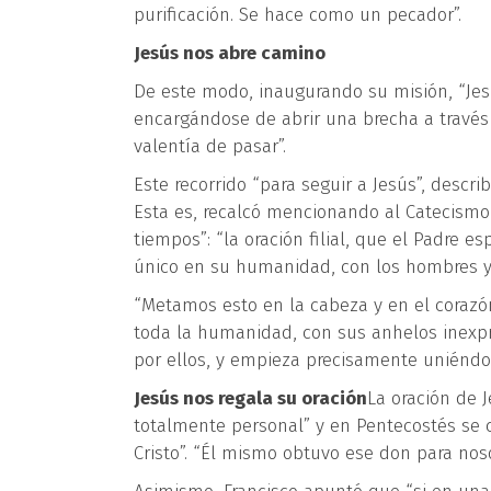
purificación. Se hace como un pecador”.
Jesús nos abre camino
De este modo, inaugurando su misión, “Je
encargándose de abrir una brecha a través
valentía de pasar”.
Este recorrido “para seguir a Jesús”, describ
Esta es, recalcó mencionando al Catecismo d
tiempos”: “la oración filial, que el Padre es
único en su humanidad, con los hombres y e
“Metamos esto en la cabeza y en el corazón
toda la humanidad, con sus anhelos inexpr
por ellos, y empieza precisamente uniéndose 
Jesús nos regala su oración
La oración de J
totalmente personal” y en Pentecostés se c
Cristo”. “Él mismo obtuvo ese don para noso