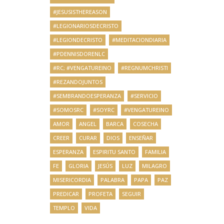
#JESUSISTHEREASON
#LEGIONARIOSDECRISTO
#LEGIONDECRISTO
#MEDITACIONDIARIA
#PDENNISDORENLC
#RC; #VENGATUREINO
#REGNUMCHRISTI
#REZANDOJUNTOS
#SEMBRANDOESPERANZA
#SERVICIO
#SOMOSRC
#SOYRC
#VENGATUREINO
AMOR
ANGEL
BARCA
COSECHA
CREER
CURAR
DIOS
ENSEÑAR
ESPERANZA
ESPIRITU SANTO
FAMILIA
FE
GLORIA
JESÚS
LUZ
MILAGRO
MISERICORDIA
PALABRA
PAPA
PAZ
PREDICAR
PROFETA
SEGUIR
TEMPLO
VIDA