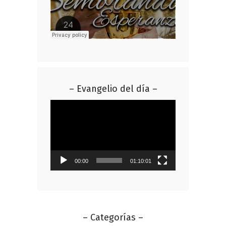
– Evangelio del día –
Reproductor
de
vídeo
00:00
01:10:01
– Categorías –