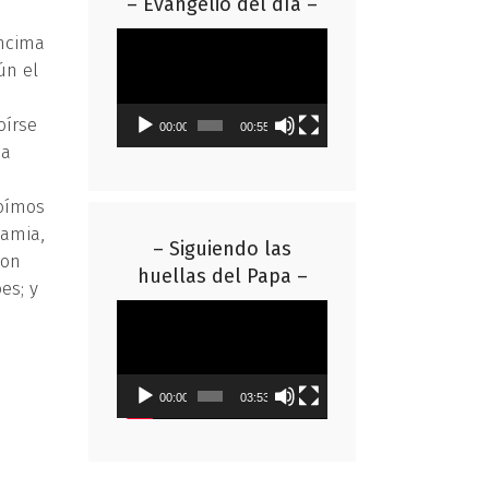
– Evangelio del día –
Reproductor
encima
de
ún el
vídeo
oírse
00:00
00:55
ia
 oímos
tamia,
– Siguiendo las
con
huellas del Papa –
es; y
Reproductor
de
vídeo
00:00
03:53