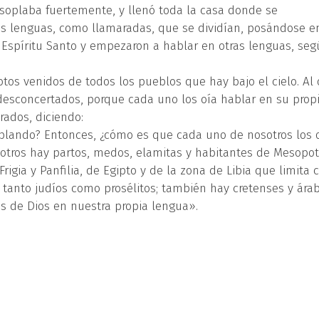
 soplaba fuertemente, y llenó toda la casa donde se
as lenguas, como llamaradas, que se dividían, posándose 
 Espíritu Santo y empezaron a hablar en otras lenguas, seg
tos venidos de todos los pueblos que hay bajo el cielo. Al 
 desconcertados, porque cada uno los oía hablar en su prop
rados, diciendo:
ablando? Entonces, ¿cómo es que cada uno de nosotros los
sotros hay partos, medos, elamitas y habitantes de Mesopo
rigia y Panfilia, de Egipto y de la zona de Libia que limita 
 tanto judíos como prosélitos; también hay cretenses y árab
s de Dios en nuestra propia lengua».