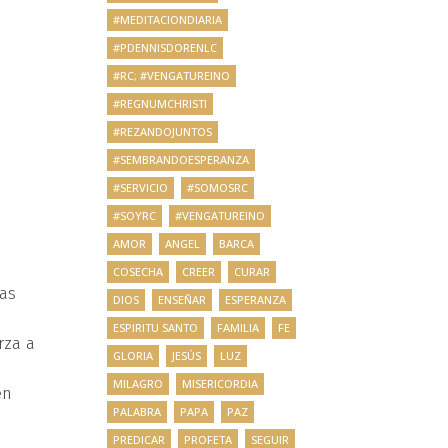
#MEDITACIONDIARIA
#PDENNISDORENLC
#RC; #VENGATUREINO
#REGNUMCHRISTI
#REZANDOJUNTOS
#SEMBRANDOESPERANZA
#SERVICIO
#SOMOSRC
#SOYRC
#VENGATUREINO
AMOR
ANGEL
BARCA
COSECHA
CREER
CURAR
has
DIOS
ENSEÑAR
ESPERANZA
ESPIRITU SANTO
FAMILIA
FE
rza a
GLORIA
JESÚS
LUZ
MILAGRO
MISERICORDIA
én
PALABRA
PAPA
PAZ
PREDICAR
PROFETA
SEGUIR