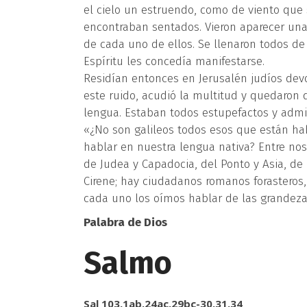
el cielo un estruendo, como de viento que
encontraban sentados. Vieron aparecer un
de cada uno de ellos. Se llenaron todos de
Espíritu les concedía manifestarse.
Residían entonces en Jerusalén judíos devo
este ruido, acudió la multitud y quedaron
lengua. Estaban todos estupefactos y admi
«¿No son galileos todos esos que están h
hablar en nuestra lengua nativa? Entre no
de Judea y Capadocia, del Ponto y Asia, de F
Cirene; hay ciudadanos romanos forasteros,
cada uno los oímos hablar de las grandeza
Palabra de Dios
Salmo
Sal 103,1ab.24ac.29bc-30.31.34