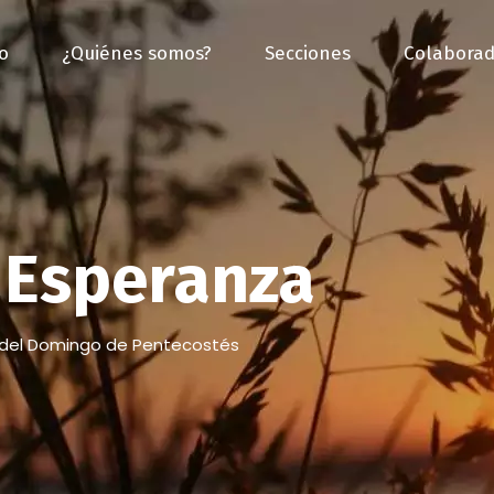
io
¿Quiénes somos?
Secciones
Colaborad
Esperanza
 del Domingo de Pentecostés