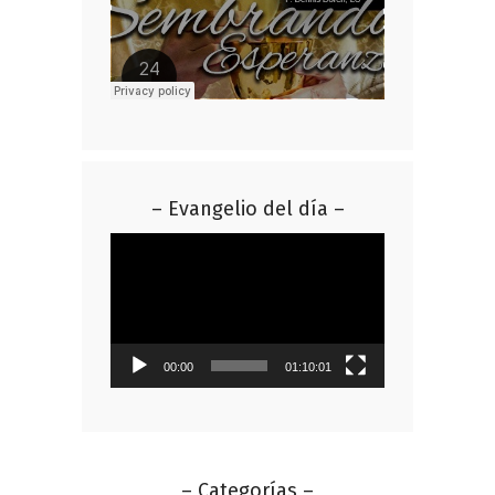
– Evangelio del día –
Reproductor
de
vídeo
00:00
01:10:01
– Categorías –