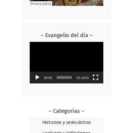
– Evangelio del día –
Reproductor
de
vídeo
00:00
01:10:01
– Categorías –
Historias y anécdotas
Lecturas y reflexiones