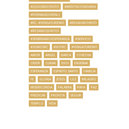
#LEGIONDECRISTO
#MEDITACIONDIARIA
#PDENNISDORENLC
#RC; #VENGATUREINO
#REGNUMCHRISTI
#REZANDOJUNTOS
#SEMBRANDOESPERANZA
#SERVICIO
#SOMOSRC
#SOYRC
#VENGATUREINO
AMOR
ANGEL
BARCA
COSECHA
CREER
CURAR
DIOS
ENSEÑAR
ESPERANZA
ESPIRITU SANTO
FAMILIA
FE
GLORIA
JESÚS
LUZ
MILAGRO
MISERICORDIA
PALABRA
PAPA
PAZ
PREDICAR
PROFETA
SEGUIR
TEMPLO
VIDA