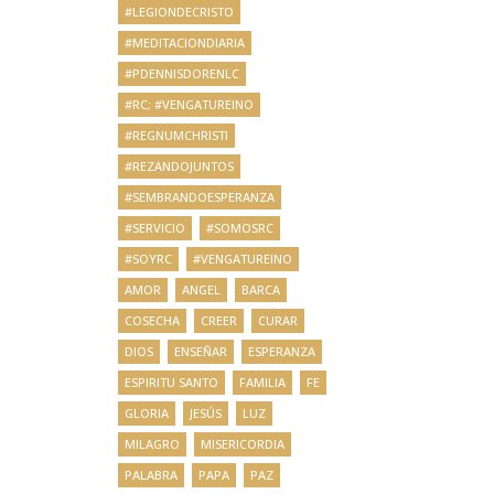
#LEGIONDECRISTO
#MEDITACIONDIARIA
#PDENNISDORENLC
#RC; #VENGATUREINO
#REGNUMCHRISTI
#REZANDOJUNTOS
#SEMBRANDOESPERANZA
#SERVICIO
#SOMOSRC
#SOYRC
#VENGATUREINO
AMOR
ANGEL
BARCA
COSECHA
CREER
CURAR
DIOS
ENSEÑAR
ESPERANZA
ESPIRITU SANTO
FAMILIA
FE
GLORIA
JESÚS
LUZ
MILAGRO
MISERICORDIA
PALABRA
PAPA
PAZ