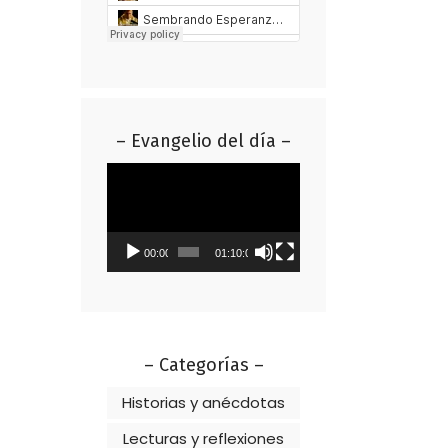
– Evangelio del día –
Reproductor
de
vídeo
00:00
01:10:01
– Categorías –
Historias y anécdotas
Lecturas y reflexiones