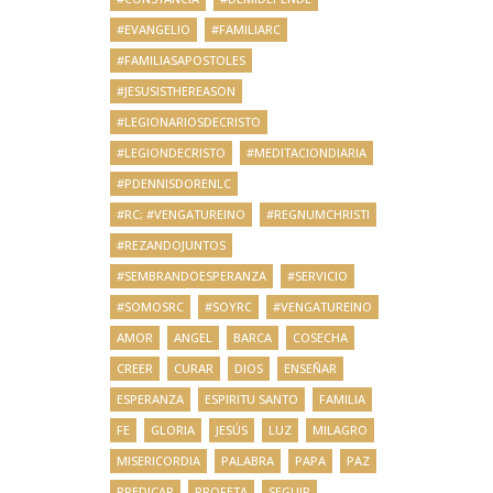
#EVANGELIO
#FAMILIARC
#FAMILIASAPOSTOLES
#JESUSISTHEREASON
#LEGIONARIOSDECRISTO
#LEGIONDECRISTO
#MEDITACIONDIARIA
#PDENNISDORENLC
#RC; #VENGATUREINO
#REGNUMCHRISTI
#REZANDOJUNTOS
#SEMBRANDOESPERANZA
#SERVICIO
#SOMOSRC
#SOYRC
#VENGATUREINO
AMOR
ANGEL
BARCA
COSECHA
CREER
CURAR
DIOS
ENSEÑAR
ESPERANZA
ESPIRITU SANTO
FAMILIA
FE
GLORIA
JESÚS
LUZ
MILAGRO
MISERICORDIA
PALABRA
PAPA
PAZ
PREDICAR
PROFETA
SEGUIR