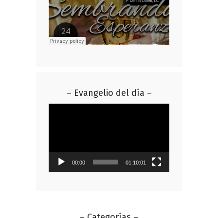
– Evangelio del día –
Reproductor
de
vídeo
00:00
01:10:01
– Categorías –