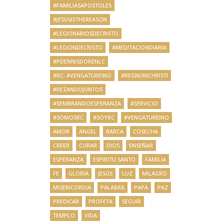
#FAMILIASAPOSTOLES
#JESUSISTHEREASON
#LEGIONARIOSDECRISTO
#LEGIONDECRISTO
#MEDITACIONDIARIA
#PDENNISDORENLC
#RC; #VENGATUREINO
#REGNUMCHRISTI
#REZANDOJUNTOS
#SEMBRANDOESPERANZA
#SERVICIO
#SOMOSRC
#SOYRC
#VENGATUREINO
AMOR
ANGEL
BARCA
COSECHA
CREER
CURAR
DIOS
ENSEÑAR
ESPERANZA
ESPIRITU SANTO
FAMILIA
FE
GLORIA
JESÚS
LUZ
MILAGRO
MISERICORDIA
PALABRA
PAPA
PAZ
PREDICAR
PROFETA
SEGUIR
TEMPLO
VIDA