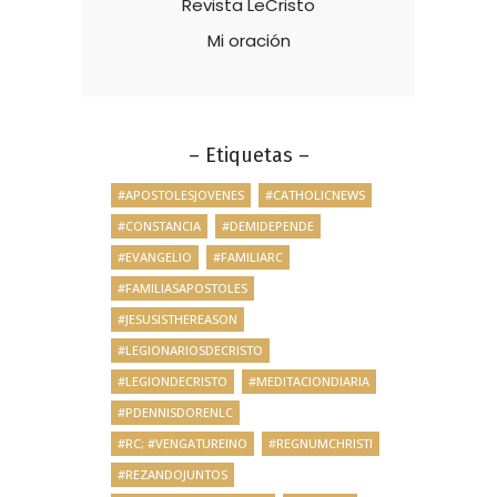
Revista LeCristo
Mi oración
– Etiquetas –
#APOSTOLESJOVENES
#CATHOLICNEWS
#CONSTANCIA
#DEMIDEPENDE
#EVANGELIO
#FAMILIARC
#FAMILIASAPOSTOLES
#JESUSISTHEREASON
#LEGIONARIOSDECRISTO
#LEGIONDECRISTO
#MEDITACIONDIARIA
#PDENNISDORENLC
#RC; #VENGATUREINO
#REGNUMCHRISTI
#REZANDOJUNTOS