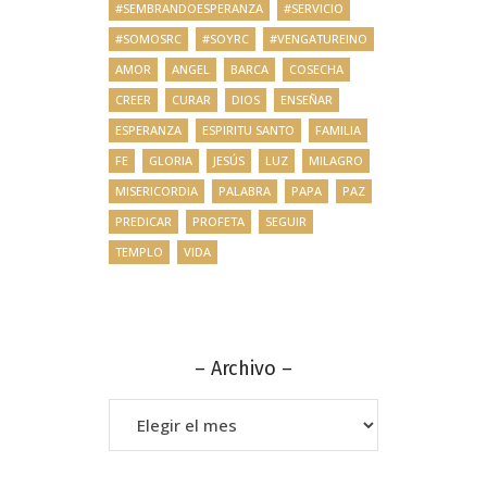
#SEMBRANDOESPERANZA
#SERVICIO
#SOMOSRC
#SOYRC
#VENGATUREINO
AMOR
ANGEL
BARCA
COSECHA
CREER
CURAR
DIOS
ENSEÑAR
ESPERANZA
ESPIRITU SANTO
FAMILIA
FE
GLORIA
JESÚS
LUZ
MILAGRO
MISERICORDIA
PALABRA
PAPA
PAZ
PREDICAR
PROFETA
SEGUIR
TEMPLO
VIDA
– Archivo –
–
Archivo
–