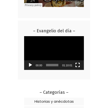
– Evangelio del día –
Reproductor
de
vídeo
00:00
01:10:01
– Categorías –
Historias y anécdotas