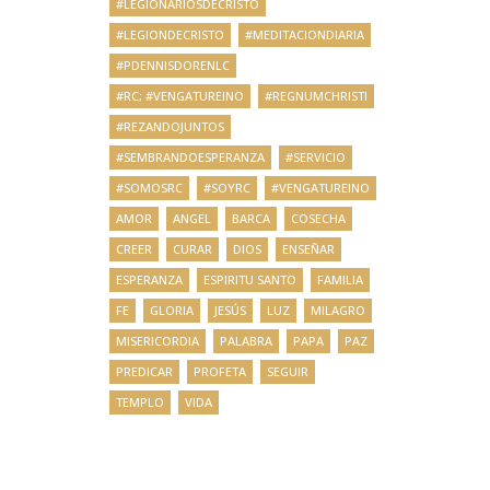
#LEGIONARIOSDECRISTO
#LEGIONDECRISTO
#MEDITACIONDIARIA
#PDENNISDORENLC
#RC; #VENGATUREINO
#REGNUMCHRISTI
#REZANDOJUNTOS
#SEMBRANDOESPERANZA
#SERVICIO
#SOMOSRC
#SOYRC
#VENGATUREINO
AMOR
ANGEL
BARCA
COSECHA
CREER
CURAR
DIOS
ENSEÑAR
ESPERANZA
ESPIRITU SANTO
FAMILIA
FE
GLORIA
JESÚS
LUZ
MILAGRO
MISERICORDIA
PALABRA
PAPA
PAZ
PREDICAR
PROFETA
SEGUIR
TEMPLO
VIDA