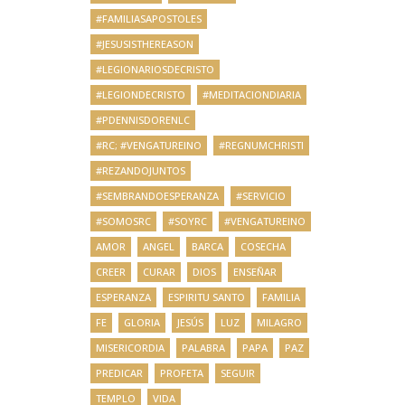
#FAMILIASAPOSTOLES
#JESUSISTHEREASON
#LEGIONARIOSDECRISTO
#LEGIONDECRISTO
#MEDITACIONDIARIA
#PDENNISDORENLC
#RC; #VENGATUREINO
#REGNUMCHRISTI
#REZANDOJUNTOS
#SEMBRANDOESPERANZA
#SERVICIO
#SOMOSRC
#SOYRC
#VENGATUREINO
AMOR
ANGEL
BARCA
COSECHA
CREER
CURAR
DIOS
ENSEÑAR
ESPERANZA
ESPIRITU SANTO
FAMILIA
FE
GLORIA
JESÚS
LUZ
MILAGRO
MISERICORDIA
PALABRA
PAPA
PAZ
PREDICAR
PROFETA
SEGUIR
TEMPLO
VIDA