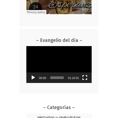
– Evangelio del día –
Reproductor
de
vídeo
00:00
01:10:01
– Categorías –
Historias y anécdotas