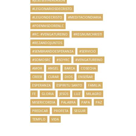
#JESUSISTHEREASON
#LEGIONARIOSDECRISTO
#LEGIONDECRISTO
#MEDITACIONDIARIA
#PDENNISDORENLC
#RC; #VENGATUREINO
#REGNUMCHRISTI
#REZANDOJUNTOS
#SEMBRANDOESPERANZA
#SERVICIO
#SOMOSRC
#SOYRC
#VENGATUREINO
AMOR
ANGEL
BARCA
COSECHA
CREER
CURAR
DIOS
ENSEÑAR
ESPERANZA
ESPIRITU SANTO
FAMILIA
FE
GLORIA
JESÚS
LUZ
MILAGRO
MISERICORDIA
PALABRA
PAPA
PAZ
PREDICAR
PROFETA
SEGUIR
TEMPLO
VIDA