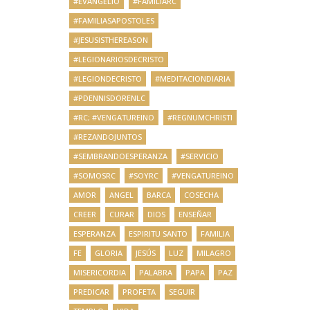
#EVANGELIO
#FAMILIARC
#FAMILIASAPOSTOLES
#JESUSISTHEREASON
#LEGIONARIOSDECRISTO
#LEGIONDECRISTO
#MEDITACIONDIARIA
#PDENNISDORENLC
#RC; #VENGATUREINO
#REGNUMCHRISTI
#REZANDOJUNTOS
#SEMBRANDOESPERANZA
#SERVICIO
#SOMOSRC
#SOYRC
#VENGATUREINO
AMOR
ANGEL
BARCA
COSECHA
CREER
CURAR
DIOS
ENSEÑAR
ESPERANZA
ESPIRITU SANTO
FAMILIA
FE
GLORIA
JESÚS
LUZ
MILAGRO
MISERICORDIA
PALABRA
PAPA
PAZ
PREDICAR
PROFETA
SEGUIR