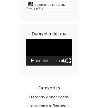
– Evangelio del día –
Reproductor
de
vídeo
00:00
01:10:01
– Categorías –
Historias y anécdotas
Lecturas y reflexiones