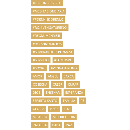
#LEGIONDECRISTO
#MEDITACIONDIARIA
#PDENNISDORENLC
#RC; #VENGATUREINO
#REGNUMCHRISTI
#REZANDOJUNTOS
#SEMBRANDOESPERANZA
#SERVICIO
#SOMOSRC
#SOYRC
#VENGATUREINO
AMOR
ANGEL
BARCA
COSECHA
CREER
CURAR
DIOS
ENSEÑAR
ESPERANZA
ESPIRITU SANTO
FAMILIA
FE
GLORIA
JESÚS
LUZ
MILAGRO
MISERICORDIA
PALABRA
PAPA
PAZ