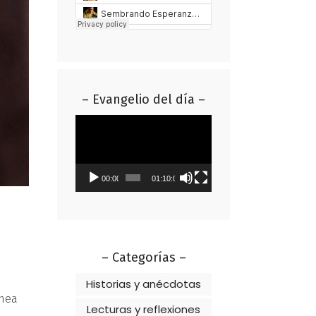
– Evangelio del día –
Reproductor
de
vídeo
00:00
01:10:01
– Categorías –
Historias y anécdotas
ínea
Lecturas y reflexiones