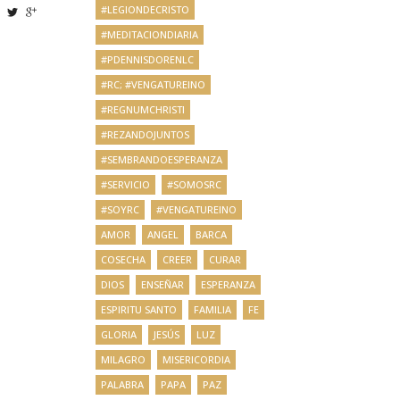
#LEGIONDECRISTO
#MEDITACIONDIARIA
#PDENNISDORENLC
#RC; #VENGATUREINO
#REGNUMCHRISTI
#REZANDOJUNTOS
#SEMBRANDOESPERANZA
#SERVICIO
#SOMOSRC
#SOYRC
#VENGATUREINO
AMOR
ANGEL
BARCA
COSECHA
CREER
CURAR
DIOS
ENSEÑAR
ESPERANZA
ESPIRITU SANTO
FAMILIA
FE
GLORIA
JESÚS
LUZ
MILAGRO
MISERICORDIA
PALABRA
PAPA
PAZ