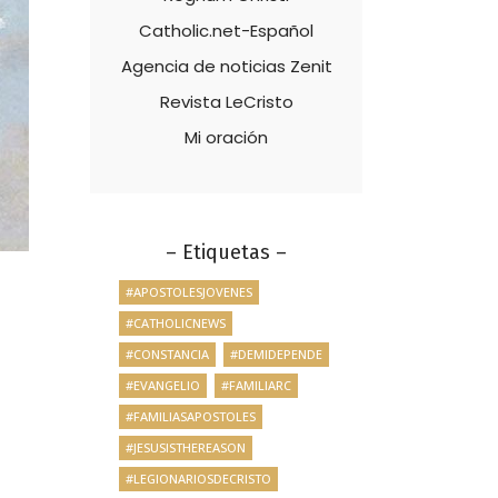
Catholic.net-Español
Agencia de noticias Zenit
Revista LeCristo
Mi oración
– Etiquetas –
#APOSTOLESJOVENES
#CATHOLICNEWS
#CONSTANCIA
#DEMIDEPENDE
#EVANGELIO
#FAMILIARC
#FAMILIASAPOSTOLES
#JESUSISTHEREASON
#LEGIONARIOSDECRISTO