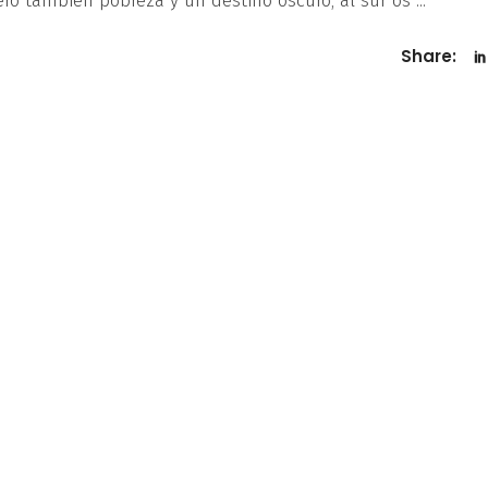
ero también pobreza y un destino oscuro; al sur os
Share: