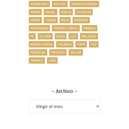
#SOMOSRC
#SOYRC
#VENGATUREINO
AMOR
ANGEL
BARCA
COSECHA
CREER
CURAR
DIOS
ENSEÑAR
ESPERANZA
ESPIRITU SANTO
FAMILIA
FE
GLORIA
JESÚS
LUZ
MILAGRO
MISERICORDIA
PALABRA
PAPA
PAZ
PREDICAR
PROFETA
SEGUIR
TEMPLO
VIDA
– Archivo –
–
Archivo
–