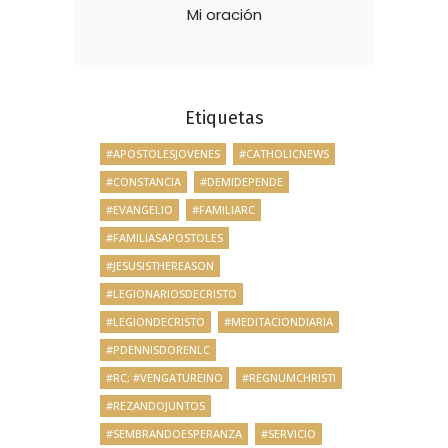
Mi oración
Etiquetas
#APOSTOLESJOVENES
#CATHOLICNEWS
#CONSTANCIA
#DEMIDEPENDE
#EVANGELIO
#FAMILIARC
#FAMILIASAPOSTOLES
#JESUSISTHEREASON
#LEGIONARIOSDECRISTO
#LEGIONDECRISTO
#MEDITACIONDIARIA
#PDENNISDORENLC
#RC; #VENGATUREINO
#REGNUMCHRISTI
#REZANDOJUNTOS
#SEMBRANDOESPERANZA
#SERVICIO