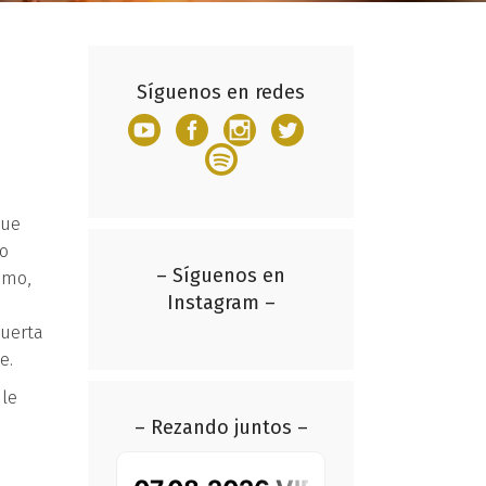
Síguenos en redes
que
do
– Síguenos en
smo,
Instagram –
puerta
e.
le
– Rezando juntos –