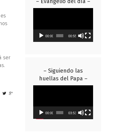
– Evangelio del día –
Reproductor
des
de
 nos
vídeo
00:00
00:55
á ser
as.
– Siguiendo las
huellas del Papa –
Reproductor
de
vídeo
00:00
03:53