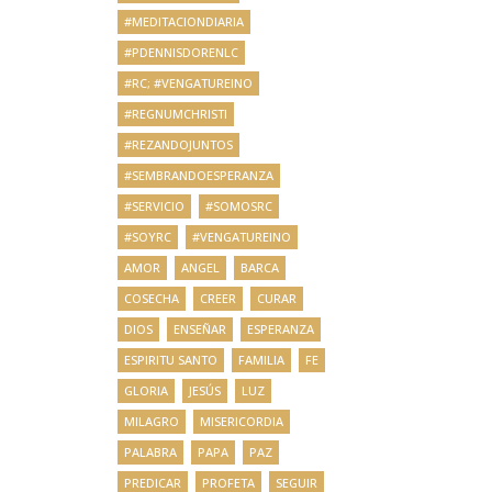
#MEDITACIONDIARIA
#PDENNISDORENLC
#RC; #VENGATUREINO
#REGNUMCHRISTI
#REZANDOJUNTOS
#SEMBRANDOESPERANZA
#SERVICIO
#SOMOSRC
#SOYRC
#VENGATUREINO
AMOR
ANGEL
BARCA
COSECHA
CREER
CURAR
DIOS
ENSEÑAR
ESPERANZA
ESPIRITU SANTO
FAMILIA
FE
GLORIA
JESÚS
LUZ
MILAGRO
MISERICORDIA
PALABRA
PAPA
PAZ
PREDICAR
PROFETA
SEGUIR