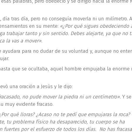
sas palabras, pero obedeció y se dirigió hacia la enorme 
día tras día, pero no conseguía moverla ni un milímetro. A
 pensamientos en su mente:
«¿Por qué sigues obedeciendo 
a trabajar tanto y sin sentido. Debes alejarte, ya que no t
ca la vas a mover».
le ayudara para no dudar de su voluntad y, aunque no ente
jar.
 hasta que se ocultaba, aquel hombre empujaba la enorme 
vó una oración a Jesús y le dijo:
racasado, no pude mover la piedra ni un centímetro».
Y se
u muy evidente fracaso.
¿Por qué lloras? ¿Acaso no te pedí que empujaras la roca?
te, tu problema físico ha desaparecido, tu cuerpo se ha
on fuertes por el esfuerzo de todos los días. No has fracas