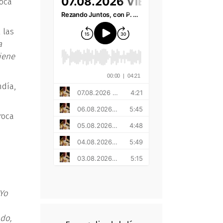
roca
 las
a
iene
ndía,
roca
 Yo
ado,