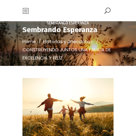
Sembrando Esperanza
Home
/
Historias y anécdotas
/
CONSTRUYENDO JUNTOS UNA FAMILIA DE
EXCELENCIA Y FELIZ