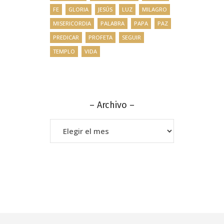
FE
GLORIA
JESÚS
LUZ
MILAGRO
MISERICORDIA
PALABRA
PAPA
PAZ
PREDICAR
PROFETA
SEGUIR
TEMPLO
VIDA
– Archivo –
–
Archivo
–