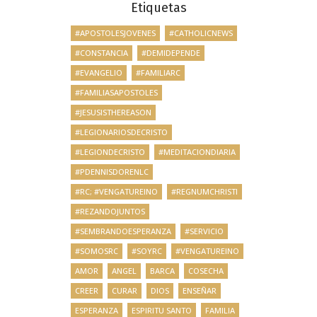
Etiquetas
#APOSTOLESJOVENES
#CATHOLICNEWS
#CONSTANCIA
#DEMIDEPENDE
#EVANGELIO
#FAMILIARC
#FAMILIASAPOSTOLES
#JESUSISTHEREASON
#LEGIONARIOSDECRISTO
#LEGIONDECRISTO
#MEDITACIONDIARIA
#PDENNISDORENLC
#RC; #VENGATUREINO
#REGNUMCHRISTI
#REZANDOJUNTOS
#SEMBRANDOESPERANZA
#SERVICIO
#SOMOSRC
#SOYRC
#VENGATUREINO
AMOR
ANGEL
BARCA
COSECHA
CREER
CURAR
DIOS
ENSEÑAR
ESPERANZA
ESPIRITU SANTO
FAMILIA