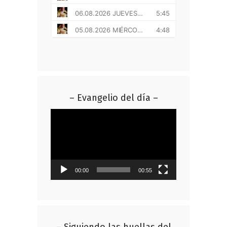
– Evangelio del día –
Reproductor
de
vídeo
00:00
00:55
– Siguiendo las huellas del