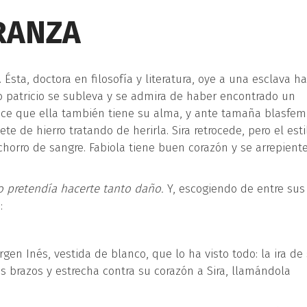
RANZA
sta, doctora en filosofía y literatura, oye a una esclava ha
lo patricio se subleva y se admira de haber encontrado un
dice que ella también tiene su alma, y ante tamaña blasfem
lete de hierro tratando de herirla. Sira retrocede, pero el esti
chorro de sangre. Fabiola tiene buen corazón y se arrepient
no pretend
í
a hacerte tanto da
ñ
o.
Y, escogiendo de entre sus
:
gen Inés, vestida de blanco, que lo ha visto todo: la ira de
us brazos y estrecha contra su corazón a Sira, llamándola