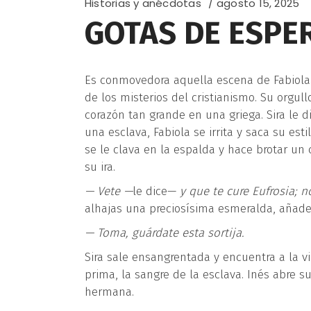
Historias y anécdotas
agosto 15, 2025
GOTAS DE ESPE
Es conmovedora aquella escena de Fabiola. É
de los misterios del cristianismo. Su orgul
corazón tan grande en una griega. Sira le 
una esclava, Fabiola se irrita y saca su esti
se le clava en la espalda y hace brotar un 
su ira.
—
Vete
—
le dice—
y que te cure Eufrosia; 
alhajas una preciosísima esmeralda, añade
—
Toma, gu
á
rdate esta sortija.
Sira sale ensangrentada y encuentra a la vir
prima, la sangre de la esclava. Inés abre s
hermana.