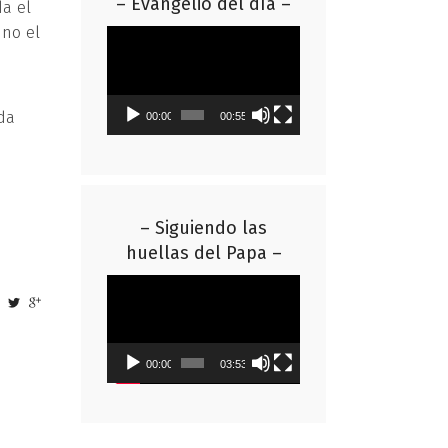
– Evangelio del día –
da el
 no el
Reproductor
de
vídeo
o
da
00:00
00:55
– Siguiendo las
huellas del Papa –
Reproductor
de
vídeo
00:00
03:53