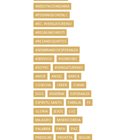
#MEDITACIONDIARIA
#PDENNISDORENLC
#RC; #VENGATUREINO
#REGNUMCHRISTI
#REZANDOJUNTOS
#SEMBRANDOESPERANZA
#SERVICIO
#SOMOSRC
#SOYRC
#VENGATUREINO
AMOR
ANGEL
BARCA
COSECHA
CREER
CURAR
DIOS
ENSEÑAR
ESPERANZA
ESPIRITU SANTO
FAMILIA
FE
GLORIA
JESÚS
LUZ
MILAGRO
MISERICORDIA
PALABRA
PAPA
PAZ
PREDICAR
PROFETA
SEGUIR