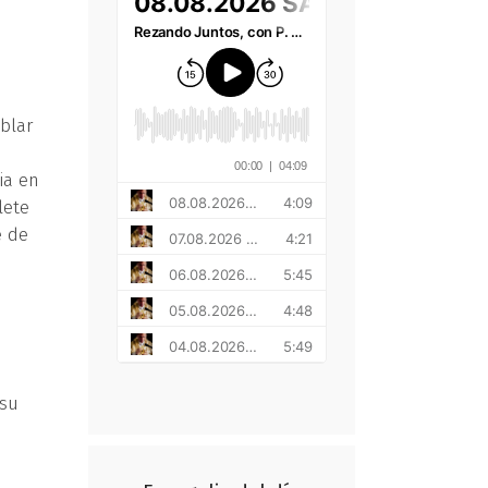
blar
ia en
lete
e de
 su