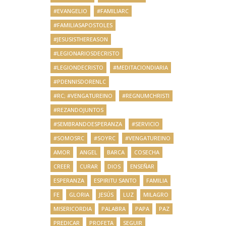
#EVANGELIO
#FAMILIARC
#FAMILIASAPOSTOLES
#JESUSISTHEREASON
#LEGIONARIOSDECRISTO
#LEGIONDECRISTO
#MEDITACIONDIARIA
#PDENNISDORENLC
#RC; #VENGATUREINO
#REGNUMCHRISTI
#REZANDOJUNTOS
#SEMBRANDOESPERANZA
#SERVICIO
#SOMOSRC
#SOYRC
#VENGATUREINO
AMOR
ANGEL
BARCA
COSECHA
CREER
CURAR
DIOS
ENSEÑAR
ESPERANZA
ESPIRITU SANTO
FAMILIA
FE
GLORIA
JESÚS
LUZ
MILAGRO
MISERICORDIA
PALABRA
PAPA
PAZ
PREDICAR
PROFETA
SEGUIR