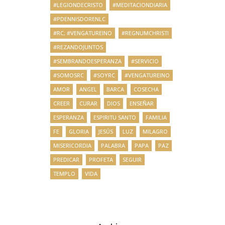
#LEGIONDECRISTO
#MEDITACIONDIARIA
#PDENNISDORENLC
#RC; #VENGATUREINO
#REGNUMCHRISTI
#REZANDOJUNTOS
#SEMBRANDOESPERANZA
#SERVICIO
#SOMOSRC
#SOYRC
#VENGATUREINO
AMOR
ANGEL
BARCA
COSECHA
CREER
CURAR
DIOS
ENSEÑAR
ESPERANZA
ESPIRITU SANTO
FAMILIA
FE
GLORIA
JESÚS
LUZ
MILAGRO
MISERICORDIA
PALABRA
PAPA
PAZ
PREDICAR
PROFETA
SEGUIR
TEMPLO
VIDA