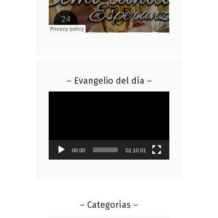
– Evangelio del día –
Reproductor
de
vídeo
00:00
01:10:01
– Categorías –