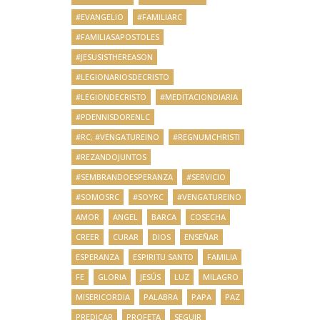
#EVANGELIO
#FAMILIARC
#FAMILIASAPOSTOLES
#JESUSISTHEREASON
#LEGIONARIOSDECRISTO
#LEGIONDECRISTO
#MEDITACIONDIARIA
#PDENNISDORENLC
#RC; #VENGATUREINO
#REGNUMCHRISTI
#REZANDOJUNTOS
#SEMBRANDOESPERANZA
#SERVICIO
#SOMOSRC
#SOYRC
#VENGATUREINO
AMOR
ANGEL
BARCA
COSECHA
CREER
CURAR
DIOS
ENSEÑAR
ESPERANZA
ESPIRITU SANTO
FAMILIA
FE
GLORIA
JESÚS
LUZ
MILAGRO
MISERICORDIA
PALABRA
PAPA
PAZ
PREDICAR
PROFETA
SEGUIR