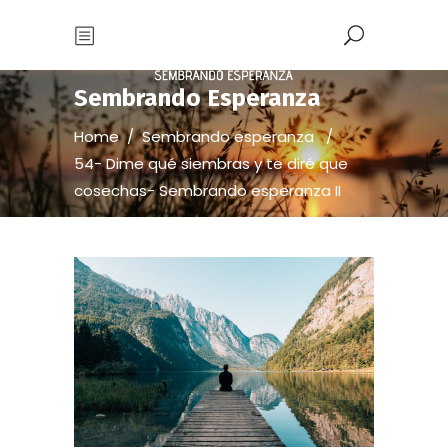
Sembrando Esperanza
Home
/
Sembrando esperanza
/
54- Dime qué siembras y te diré que
cosechas- Sembrando esperanza II