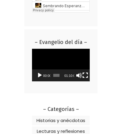
– Evangelio del día –
Reproductor
de
vídeo
00:00
01:10:01
– Categorías –
Historias y anécdotas
Lecturas y reflexiones