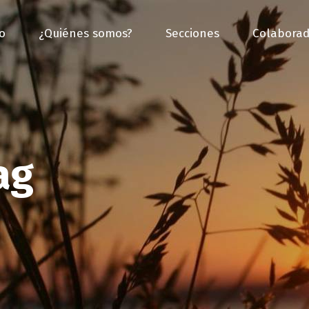
io
¿Quiénes somos?
Secciones
Colaborad
ag