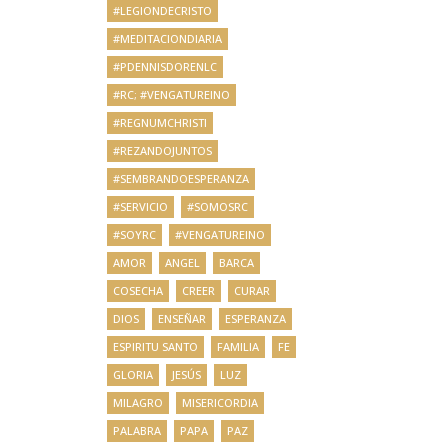
#LEGIONDECRISTO
#MEDITACIONDIARIA
#PDENNISDORENLC
#RC; #VENGATUREINO
#REGNUMCHRISTI
#REZANDOJUNTOS
#SEMBRANDOESPERANZA
#SERVICIO
#SOMOSRC
#SOYRC
#VENGATUREINO
AMOR
ANGEL
BARCA
COSECHA
CREER
CURAR
DIOS
ENSEÑAR
ESPERANZA
ESPIRITU SANTO
FAMILIA
FE
GLORIA
JESÚS
LUZ
MILAGRO
MISERICORDIA
PALABRA
PAPA
PAZ