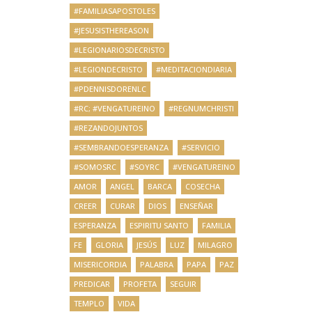
#FAMILIASAPOSTOLES
#JESUSISTHEREASON
#LEGIONARIOSDECRISTO
#LEGIONDECRISTO
#MEDITACIONDIARIA
#PDENNISDORENLC
#RC; #VENGATUREINO
#REGNUMCHRISTI
#REZANDOJUNTOS
#SEMBRANDOESPERANZA
#SERVICIO
#SOMOSRC
#SOYRC
#VENGATUREINO
AMOR
ANGEL
BARCA
COSECHA
CREER
CURAR
DIOS
ENSEÑAR
ESPERANZA
ESPIRITU SANTO
FAMILIA
FE
GLORIA
JESÚS
LUZ
MILAGRO
MISERICORDIA
PALABRA
PAPA
PAZ
PREDICAR
PROFETA
SEGUIR
TEMPLO
VIDA