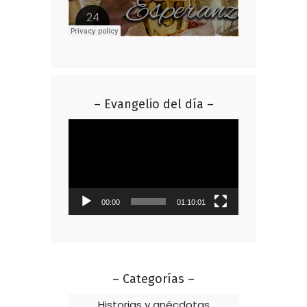
– Evangelio del día –
Reproductor
de
vídeo
00:00
01:10:01
– Categorías –
Historias y anécdotas