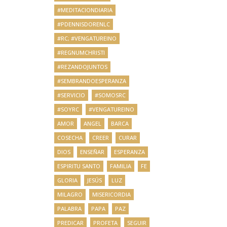
#MEDITACIONDIARIA
#PDENNISDORENLC
#RC; #VENGATUREINO
#REGNUMCHRISTI
#REZANDOJUNTOS
#SEMBRANDOESPERANZA
#SERVICIO
#SOMOSRC
#SOYRC
#VENGATUREINO
AMOR
ANGEL
BARCA
COSECHA
CREER
CURAR
DIOS
ENSEÑAR
ESPERANZA
ESPIRITU SANTO
FAMILIA
FE
GLORIA
JESÚS
LUZ
MILAGRO
MISERICORDIA
PALABRA
PAPA
PAZ
PREDICAR
PROFETA
SEGUIR