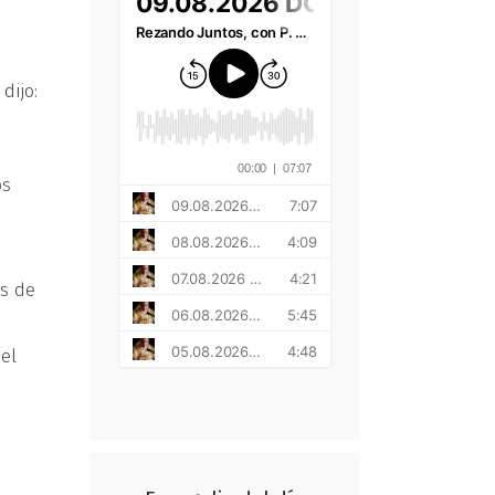
dijo:
u
os
es de
el