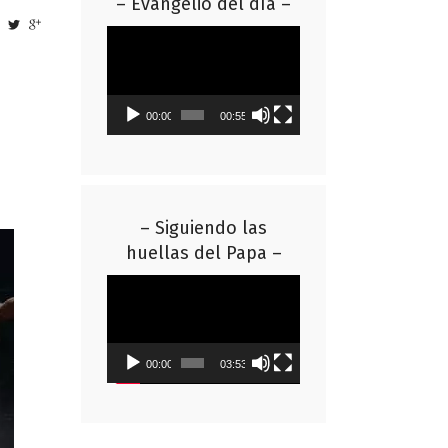
– Evangelio del día –
Reproductor
de
vídeo
00:00
00:55
– Siguiendo las
huellas del Papa –
Reproductor
de
vídeo
00:00
03:53