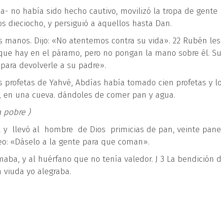
a- no había sido hecho cautivo, movilizó la tropa de gente
s dieciocho, y persiguió a aquellos hasta Dan.
us manos. Dijo: «No atentemos contra su vida». 22 Rubén les 
que hay en el páramo, pero no pongan la mano sobre él. S
para devolverle a su padre».
s profetas de Yahvé, Abdías había tomado cien profetas y l
, en una cueva. dándoles de comer pan y agua.
 pobre )
á y llevó al hombre de Dios primicias de pan, veinte pan
seo: «Dáselo a la gente para que coman».
maba, y al huérfano que no tenía valedor. J 3 La bendición d
 viuda yo alegraba.