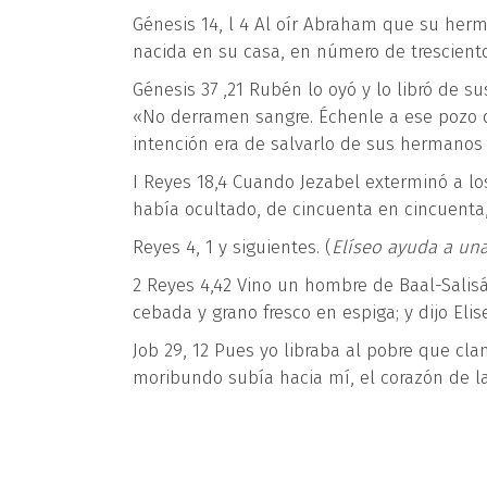
Génesis 14, l 4 Al oír Abraham que su herm
nacida en su casa, en número de tresciento
Génesis 37 ,21 Rubén lo oyó y lo libró de s
«No derramen sangre. Échenle a ese pozo 
intención era de salvarlo de sus hermanos 
I Reyes 18,4 Cuando Jezabel exterminó a lo
había ocultado, de cincuenta en cincuenta
Reyes 4, 1 y siguientes. (
Elíseo ayuda a una
2 Reyes 4,42 Vino un hombre de Baal-Salis
cebada y grano fresco en espiga; y dijo Eli
Job 29, 12 Pues yo libraba al pobre que cla
moribundo subía hacia mí, el corazón de la