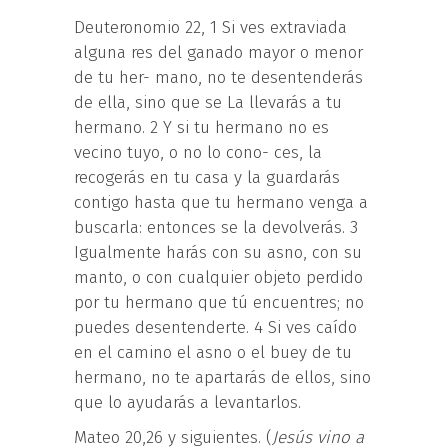
Deuteronomio 22, 1 Si ves extraviada
alguna res del ganado mayor o menor
de tu her- mano, no te desentenderás
de ella, sino que se La llevarás a tu
hermano. 2 Y si tu hermano no es
vecino tuyo, o no lo cono- ces, la
recogerás en tu casa y la guardarás
contigo hasta que tu hermano venga a
buscarla: entonces se la devolverás. 3
Igualmente harás con su asno, con su
manto, o con cualquier objeto perdido
por tu hermano que tú encuentres; no
puedes desentenderte. 4 Si ves caído
en el camino el asno o el buey de tu
hermano, no te apartarás de ellos, sino
que lo ayudarás a levantarlos.
Mateo 20,26 y siguientes. (
J
e
s
ús
vi
n
o
a