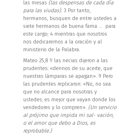
las mesas
(las despensas de cada día
pa
ra las viudas).
3 Por tanto,
hermanos, busquen de entre ustedes a
siete hermanos de buena fama … para
este cargo; 4 mientras que nosotros
nos dedicaremos a la oración y al
ministerio de la Palabra.
Mateo 25,8 Y las necias dijeron a las
prudentes: «dennos de su aceite, que
nuestras lámparas se apagan». 9 Pero
las prudentes replicaron: «No, no sea
que no alcance para nosotras y
ustedes; es mejor que vayan donde los
vendedores y lo compren».
(U
n
servicio
a
l
prójimo q
u
e
i
mpida mi sal- vación,
o el
am
o
r qu
e debo a
D
ios, es
re
p
ro
b
ab
l
e
.
)