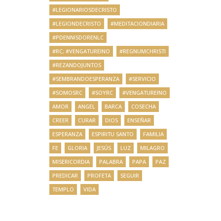
#LEGIONARIOSDECRISTO
#LEGIONDECRISTO
#MEDITACIONDIARIA
#PDENNISDORENLC
#RC; #VENGATUREINO
#REGNUMCHRISTI
#REZANDOJUNTOS
#SEMBRANDOESPERANZA
#SERVICIO
#SOMOSRC
#SOYRC
#VENGATUREINO
AMOR
ANGEL
BARCA
COSECHA
CREER
CURAR
DIOS
ENSEÑAR
ESPERANZA
ESPIRITU SANTO
FAMILIA
FE
GLORIA
JESÚS
LUZ
MILAGRO
MISERICORDIA
PALABRA
PAPA
PAZ
PREDICAR
PROFETA
SEGUIR
TEMPLO
VIDA