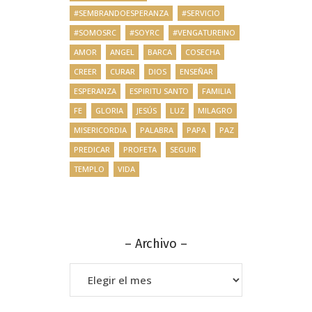
#SEMBRANDOESPERANZA
#SERVICIO
#SOMOSRC
#SOYRC
#VENGATUREINO
AMOR
ANGEL
BARCA
COSECHA
CREER
CURAR
DIOS
ENSEÑAR
ESPERANZA
ESPIRITU SANTO
FAMILIA
FE
GLORIA
JESÚS
LUZ
MILAGRO
MISERICORDIA
PALABRA
PAPA
PAZ
PREDICAR
PROFETA
SEGUIR
TEMPLO
VIDA
– Archivo –
–
Archivo
–