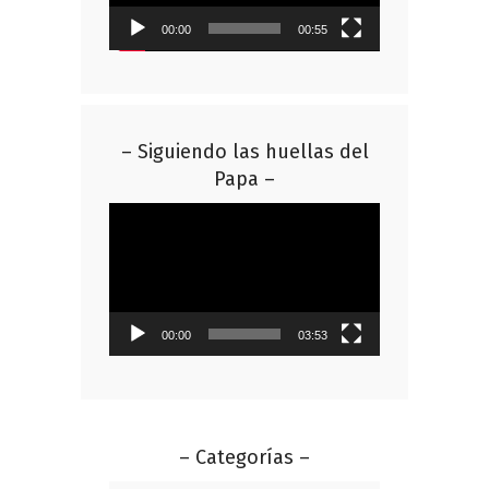
00:00
00:55
– Siguiendo las huellas del
Papa –
Reproductor
de
vídeo
00:00
03:53
– Categorías –