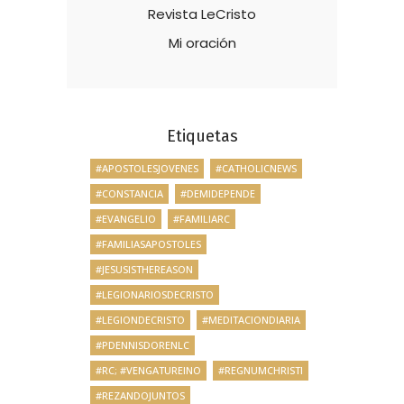
Revista LeCristo
Mi oración
Etiquetas
#APOSTOLESJOVENES
#CATHOLICNEWS
#CONSTANCIA
#DEMIDEPENDE
#EVANGELIO
#FAMILIARC
#FAMILIASAPOSTOLES
#JESUSISTHEREASON
#LEGIONARIOSDECRISTO
#LEGIONDECRISTO
#MEDITACIONDIARIA
#PDENNISDORENLC
#RC; #VENGATUREINO
#REGNUMCHRISTI
#REZANDOJUNTOS