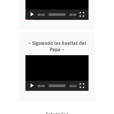
00:00
00:55
– Siguiendo las huellas del
Papa –
Reproductor
de
vídeo
00:00
03:53