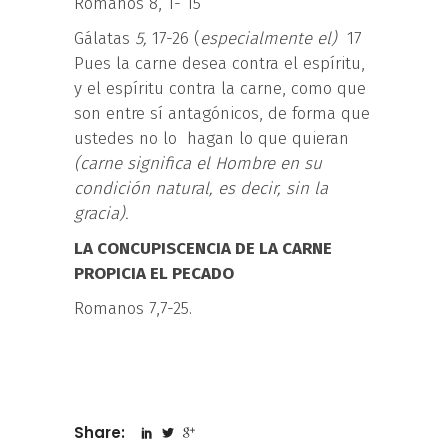
Romanos 8, 1- 15
Gálatas
5
,
17-26 (
e
s
p
e
c
i
a
l
m
e
n
t
e
e
l
)
17
Pues la carne desea contra el espíritu,
y el espíritu contra la carne, como que
son entre sí antagónicos, de forma que
ustedes no lo hagan lo que quieran
(carne significa el
H
o
m
b
r
e
e
n
s
u
c
o
n
d
i
c
i
ón
n
a
t
u
r
a
l
,
e
s
d
e
ci
r
,
s
i
n la
gracia).
LA CONCUPISCENCIA DE LA CARNE
PROPICIA EL PECADO
Romanos 7,7-25.
Share: