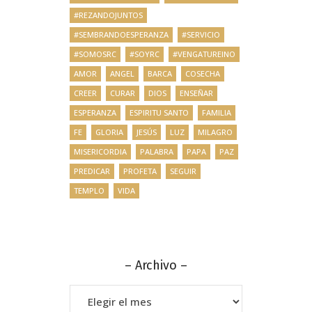
#REZANDOJUNTOS
#SEMBRANDOESPERANZA
#SERVICIO
#SOMOSRC
#SOYRC
#VENGATUREINO
AMOR
ANGEL
BARCA
COSECHA
CREER
CURAR
DIOS
ENSEÑAR
ESPERANZA
ESPIRITU SANTO
FAMILIA
FE
GLORIA
JESÚS
LUZ
MILAGRO
MISERICORDIA
PALABRA
PAPA
PAZ
PREDICAR
PROFETA
SEGUIR
TEMPLO
VIDA
– Archivo –
–
Archivo