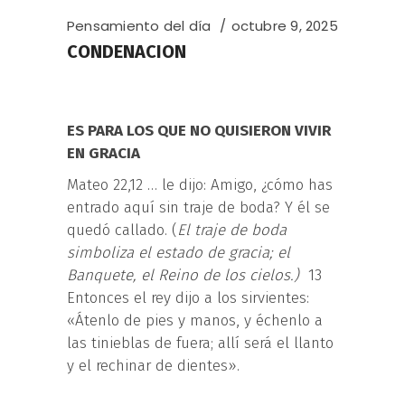
Pensamiento del día
octubre 9, 2025
CONDENACION
ES PARA LOS QUE NO QUISIERON VIVIR
EN GRACIA
Mateo 22,12 … le dijo: Amigo, ¿cómo has
entrado aquí sin traje de boda? Y él se
quedó callado. (
El traj
e
de boda
simboli
za e
l
es
tado de gracia
;
el
Banqu
e
te
,
el
R
e
i
n
o
d
e
l
o
s
c
i
e
l
o
s
.
)
13
Entonces el rey dijo a los sirvientes:
«Átenlo de pies y manos, y échenlo a
las tinieblas de fuera; allí será el llanto
y el rechinar de dientes».