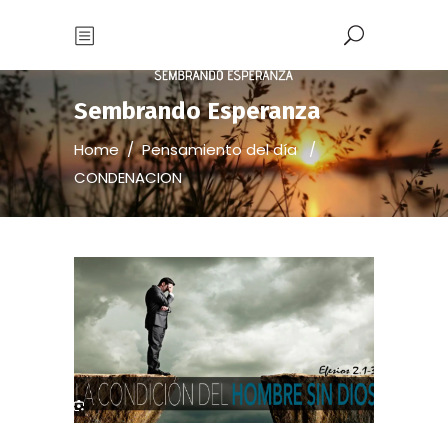
Sembrando Esperanza
Home
/
Pensamiento del día
/
CONDENACION