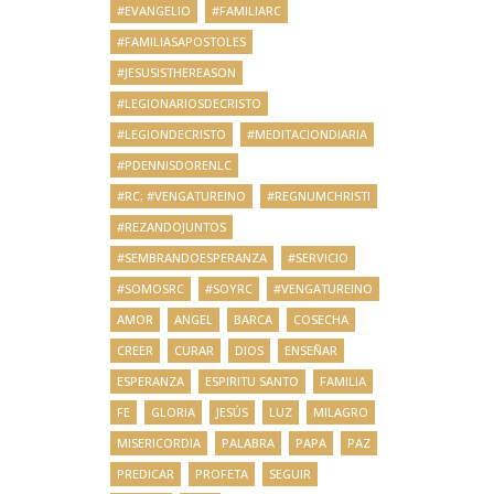
#EVANGELIO
#FAMILIARC
#FAMILIASAPOSTOLES
#JESUSISTHEREASON
#LEGIONARIOSDECRISTO
#LEGIONDECRISTO
#MEDITACIONDIARIA
#PDENNISDORENLC
#RC; #VENGATUREINO
#REGNUMCHRISTI
#REZANDOJUNTOS
#SEMBRANDOESPERANZA
#SERVICIO
#SOMOSRC
#SOYRC
#VENGATUREINO
AMOR
ANGEL
BARCA
COSECHA
CREER
CURAR
DIOS
ENSEÑAR
ESPERANZA
ESPIRITU SANTO
FAMILIA
FE
GLORIA
JESÚS
LUZ
MILAGRO
MISERICORDIA
PALABRA
PAPA
PAZ
PREDICAR
PROFETA
SEGUIR