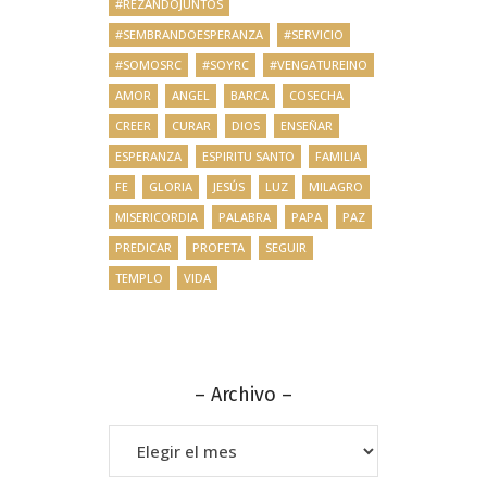
#REZANDOJUNTOS
#SEMBRANDOESPERANZA
#SERVICIO
#SOMOSRC
#SOYRC
#VENGATUREINO
AMOR
ANGEL
BARCA
COSECHA
CREER
CURAR
DIOS
ENSEÑAR
ESPERANZA
ESPIRITU SANTO
FAMILIA
FE
GLORIA
JESÚS
LUZ
MILAGRO
MISERICORDIA
PALABRA
PAPA
PAZ
PREDICAR
PROFETA
SEGUIR
TEMPLO
VIDA
– Archivo –
–
Archivo
–