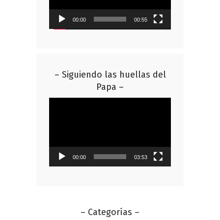
00:00
00:55
– Siguiendo las huellas del
Papa –
Reproductor
de
vídeo
00:00
03:53
– Categorías –