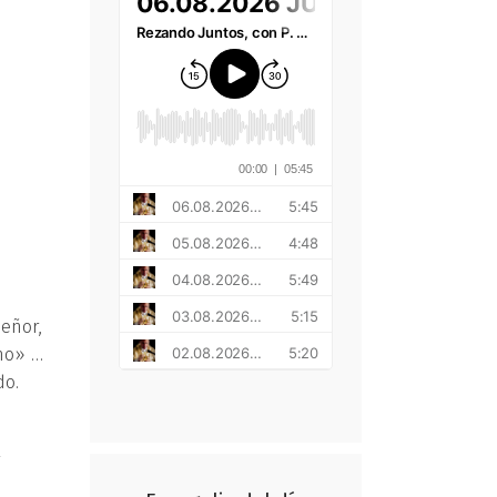
eñor,
no» …
do.