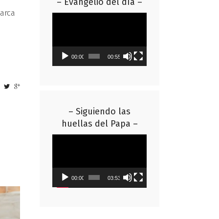
– Evangelio del día –
barca
Reproductor
de
vídeo
00:00
00:55
– Siguiendo las
huellas del Papa –
Reproductor
de
vídeo
00:00
03:53