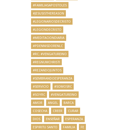
#FAMILIASAPOSTOLES
#JESUSISTHEREASON
#LEGIONARIOSDECRISTO
#LEGIONDECRISTO
#MEDITACIONDIARIA
#PDENNISDORENLC
#RC; #VENGATUREINO
#REGNUMCHRISTI
#REZANDOJUNTOS
#SEMBRANDOESPERANZA
#SERVICIO
#SOMOSRC
#SOYRC
#VENGATUREINO
AMOR
ANGEL
BARCA
COSECHA
CREER
CURAR
DIOS
ENSEÑAR
ESPERANZA
ESPIRITU SANTO
FAMILIA
FE