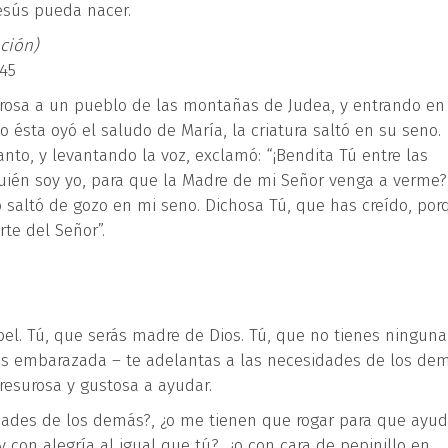
esús pueda nacer.
ación)
-45
rosa a un pueblo de las montañas de Judea, y entrando en
o ésta oyó el saludo de María, la criatura saltó en su seno.
nto, y levantando la voz, exclamó: “¡Bendita Tú entre las
¿Quién soy yo, para que la Madre de mi Señor venga a verme?
o saltó de gozo en mi seno. Dichosa Tú, que has creído, por
te del Señor”.
bel. Tú, que serás madre de Dios. Tú, que no tienes ninguna
ás embarazada – te adelantas a las necesidades de los de
presurosa y gustosa a ayudar.
dades de los demás?, ¿o me tienen que rogar para que ayud
con alegría al igual que tú?, ¿o con cara de pepinillo en