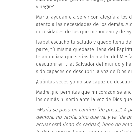
vinagre?
María, ayúdame a servir con alegría a los 
atento a las necesidades de los demás. Alcá
necesidades de los que me rodean y de ayu
Isabel escuchó tu saludo y quedó llena de
parte, tú misma quedaste llena del Espíri
te anunciara que serías la madre del Mesías
descubrir en ti al Salvador del mundo y ha
sido capaces de descubrir la voz de Dios e
¡Cuántas veces yo no soy capaz de descubri
Madre, ¡no permitas que mi corazón se enc
los demás ni sordo ante la voz de Dios que
«María se puso en camino “de prisa…”. A pes
demora, no vacila, sino que va, y va “de pri
actuar está lleno de caridad, lleno de amor
le digan que es buena, sino para ayudarla, p