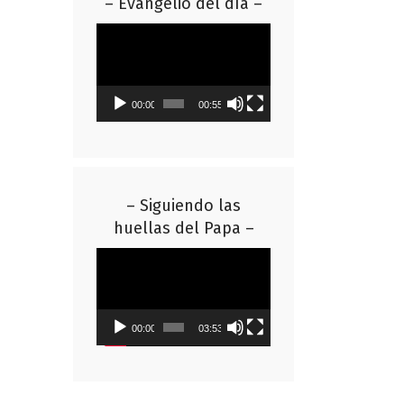
– Evangelio del día –
Reproductor
de
vídeo
00:00
00:55
– Siguiendo las
huellas del Papa –
Reproductor
de
vídeo
00:00
03:53