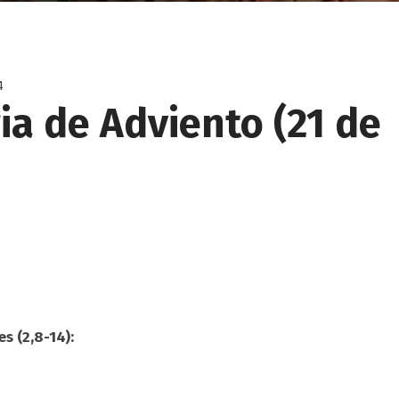
4
ria de Adviento (21 de
a
s (2,8-14):