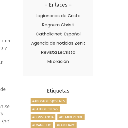
– Enlaces –
Legionarios de Cristo
Regnum Christi
Catholic.net-Español
r una
Agencia de noticias Zenit
ra y
Revista LeCristo
Mi oración
an
 de
Etiquetas
#APOSTOLESJOVENES
no se
#CATHOLICNEWS
su
#CONSTANCIA
#DEMIDEPENDE
a que
#EVANGELIO
#FAMILIARC