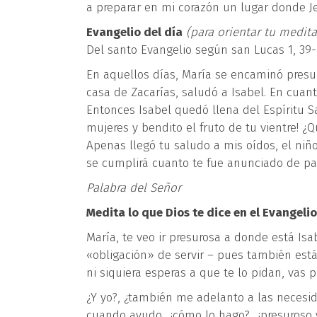
a preparar en mi corazón un lugar donde J
Evangelio del día
(para orientar tu medit
Del santo Evangelio según san Lucas 1, 39
En aquellos días, María se encaminó presu
casa de Zacarías, saludó a Isabel. En cuant
Entonces Isabel quedó llena del Espíritu Sa
mujeres y bendito el fruto de tu vientre! 
Apenas llegó tu saludo a mis oídos, el niñ
se cumplirá cuanto te fue anunciado de par
Palabra del Señor
Medita lo que Dios te dice en el Evangelio
María, te veo ir presurosa a donde está Isa
«obligación» de servir – pues también est
ni siquiera esperas a que te lo pidan, vas 
¿Y yo?, ¿también me adelanto a las necesi
cuando ayudo, ¿cómo lo hago?, ¿presuroso y 