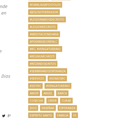
#FAMILIASAPOSTOLES
ende
#JESUSISTHEREASON
 en
#LEGIONARIOSDECRISTO
#LEGIONDECRISTO
#MEDITACIONDIARIA
#PDENNISDORENLC
#RC; #VENGATUREINO
e
#REGNUMCHRISTI
#REZANDOJUNTOS
#SEMBRANDOESPERANZA
 Dios
#SERVICIO
#SOMOSRC
#SOYRC
#VENGATUREINO
AMOR
ANGEL
BARCA
COSECHA
CREER
CURAR
DIOS
ENSEÑAR
ESPERANZA
ESPIRITU SANTO
FAMILIA
FE