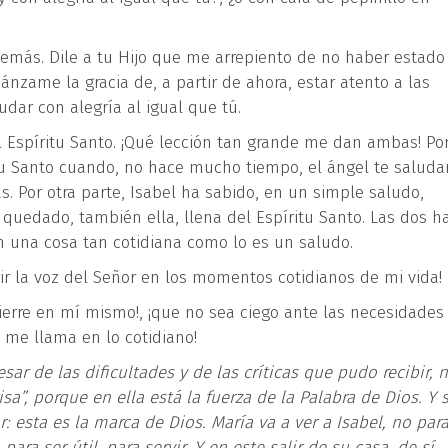
demás. Dile a tu Hijo que me arrepiento de no haber estado
nzame la gracia de, a partir de ahora, estar atento a las
dar con alegría al igual que tú.
l Espíritu Santo. ¡Qué lección tan grande me dan ambas! Po
tu Santo cuando, no hace mucho tiempo, el ángel te saluda
. Por otra parte, Isabel ha sabido, en un simple saludo,
 quedado, también ella, llena del Espíritu Santo. Las dos h
n una cosa tan cotidiana como lo es un saludo.
r la voz del Señor en los momentos cotidianos de mi vida!
ierre en mí mismo!, ¡que no sea ciego ante las necesidades
 me llama en lo cotidiano!
ar de las dificultades y de las críticas que pudo recibir, 
sa”, porque en ella está la fuerza de la Palabra de Dios. Y 
: esta es la marca de Dios. María va a ver a Isabel, no par
ara ser útil, para servir. Y en este salir de su casa, de sí