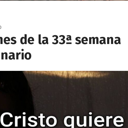
0
nes de la 33ª semana
inario