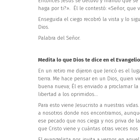
Entonces Jesús se detuvo y mandó que se l
haga por ti?». Él le contestó: «Señor, que ve
Enseguida el ciego recobró la vista y lo sig
Dios.
Palabra del Señor.
Medita lo que Dios te dice en el Evangelio
En un retiro me dijeron que Jericó es el lu
tierra. Me hace pensar en un Dios, quien vi
buena nueva; Él es enviado a proclamar la li
libertad a los oprimidos…
Para esto viene Jesucristo a nuestras vidas
a nosotros donde nos encontramos, aunque
ese pecado que nos ciega y nos priva de l
que Cristo viene y cuántas otras veces nos
El evangelista nos invita a vernos en aque