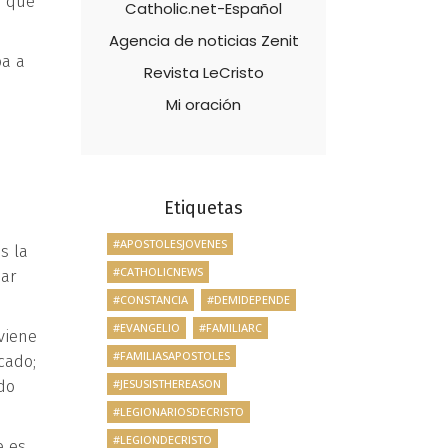
s que
Catholic.net-Español
Agencia de noticias Zenit
ba a
Revista LeCristo
Mi oración
Etiquetas
#APOSTOLESJOVENES
s la
#CATHOLICNEWS
dar
#CONSTANCIA
#DEMIDEPENDE
#EVANGELIO
#FAMILIARC
viene
#FAMILIASAPOSTOLES
cado;
do
#JESUSISTHEREASON
#LEGIONARIOSDECRISTO
#LEGIONDECRISTO
e es