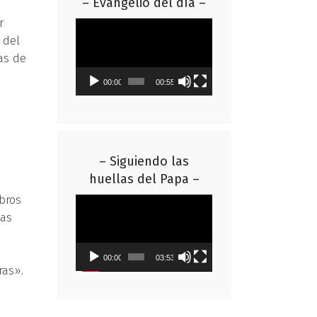
– Evangelio del día –
r
Reproductor
 del
de
as de
vídeo
00:00
00:55
– Siguiendo las
huellas del Papa –
bros
Reproductor
has
de
.
vídeo
00:00
03:53
ras».