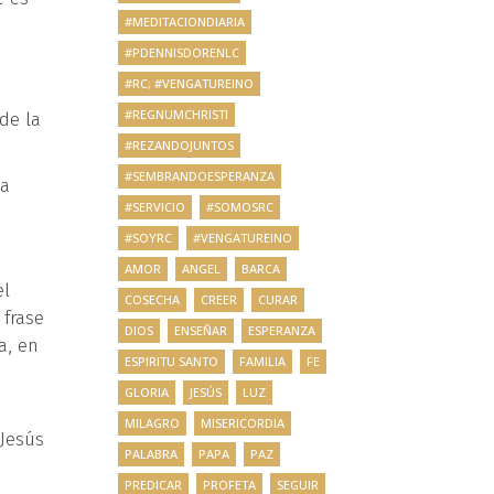
#MEDITACIONDIARIA
#PDENNISDORENLC
#RC; #VENGATUREINO
#REGNUMCHRISTI
de la
#REZANDOJUNTOS
#SEMBRANDOESPERANZA
na
#SERVICIO
#SOMOSRC
#SOYRC
#VENGATUREINO
AMOR
ANGEL
BARCA
el
COSECHA
CREER
CURAR
 frase
DIOS
ENSEÑAR
ESPERANZA
a, en
ESPIRITU SANTO
FAMILIA
FE
GLORIA
JESÚS
LUZ
MILAGRO
MISERICORDIA
«Jesús
PALABRA
PAPA
PAZ
PREDICAR
PROFETA
SEGUIR