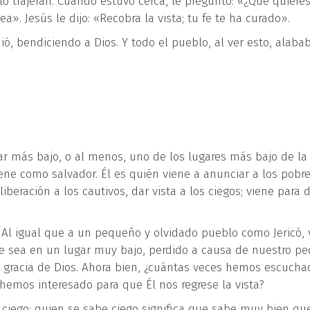
o trajeran. Cuando estuvo cerca, le preguntó: «¿Qué quiere
a». Jesús le dijo: «Recobra la vista; tu fe te ha curado».
uió, bendiciendo a Dios. Y todo el pueblo, al ver esto, alaba
gar más bajo, o al menos, uno de los lugares más bajo de la
ene como salvador. Él es quién viene a anunciar a los pobre
beración a los cautivos, dar vista a los ciegos; viene para 
. Al igual que a un pequeño y olvidado pueblo como Jericó, 
 sea en un lugar muy bajo, perdido a causa de nuestro pe
a gracia de Dios. Ahora bien, ¿cuántas veces hemos escucha
 hemos interesado para que Él nos regrese la vista?
l ciego; quien se sabe ciego significa que sabe muy bien qu