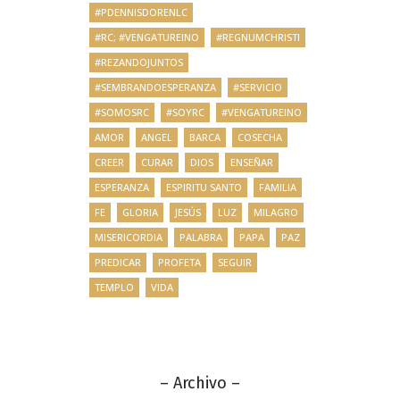
#PDENNISDORENLC
#RC; #VENGATUREINO
#REGNUMCHRISTI
#REZANDOJUNTOS
#SEMBRANDOESPERANZA
#SERVICIO
#SOMOSRC
#SOYRC
#VENGATUREINO
AMOR
ANGEL
BARCA
COSECHA
CREER
CURAR
DIOS
ENSEÑAR
ESPERANZA
ESPIRITU SANTO
FAMILIA
FE
GLORIA
JESÚS
LUZ
MILAGRO
MISERICORDIA
PALABRA
PAPA
PAZ
PREDICAR
PROFETA
SEGUIR
TEMPLO
VIDA
– Archivo –