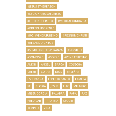
#JESUSISTHEREASON
#LEGIONARIOSDECRISTO
#LEGIONDECRISTO
#MEDITACIONDIARIA
#PDENNISDORENLC
#RC; #VENGATUREINO
#REGNUMCHRISTI
#REZANDOJUNTOS
#SEMBRANDOESPERANZA
#SERVICIO
#SOMOSRC
#SOYRC
#VENGATUREINO
AMOR
ANGEL
BARCA
COSECHA
CREER
CURAR
DIOS
ENSEÑAR
ESPERANZA
ESPIRITU SANTO
FAMILIA
FE
GLORIA
JESÚS
LUZ
MILAGRO
MISERICORDIA
PALABRA
PAPA
PAZ
PREDICAR
PROFETA
SEGUIR
TEMPLO
VIDA