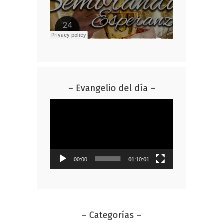
– Evangelio del día –
Reproductor
de
vídeo
00:00
01:10:01
– Categorías –