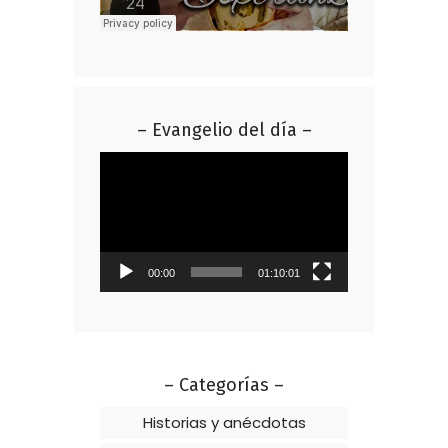
– Evangelio del día –
Reproductor
de
vídeo
00:00
01:10:01
– Categorías –
Historias y anécdotas