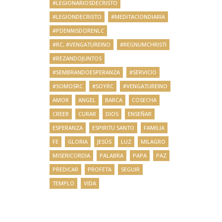
#LEGIONARIOSDECRISTO
#LEGIONDECRISTO
#MEDITACIONDIARIA
#PDENNISDORENLC
#RC; #VENGATUREINO
#REGNUMCHRISTI
#REZANDOJUNTOS
#SEMBRANDOESPERANZA
#SERVICIO
#SOMOSRC
#SOYRC
#VENGATUREINO
AMOR
ANGEL
BARCA
COSECHA
CREER
CURAR
DIOS
ENSEÑAR
ESPERANZA
ESPIRITU SANTO
FAMILIA
FE
GLORIA
JESÚS
LUZ
MILAGRO
MISERICORDIA
PALABRA
PAPA
PAZ
PREDICAR
PROFETA
SEGUIR
TEMPLO
VIDA