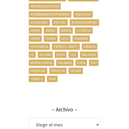
#REZANDOJUNTOS
#SEMBRANDOESPERANZA
#SERVICIO
#SOMOSRC
#SOYRC
#VENGATUREINO
AMOR
ANGEL
BARCA
COSECHA
CREER
CURAR
DIOS
ENSEÑAR
ESPERANZA
ESPIRITU SANTO
FAMILIA
FE
GLORIA
JESÚS
LUZ
MILAGRO
MISERICORDIA
PALABRA
PAPA
PAZ
PREDICAR
PROFETA
SEGUIR
TEMPLO
VIDA
– Archivo –
–
Archivo