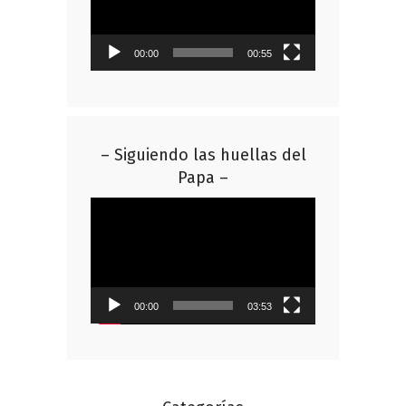
00:00
00:55
– Siguiendo las huellas del
Papa –
Reproductor
de
vídeo
00:00
03:53